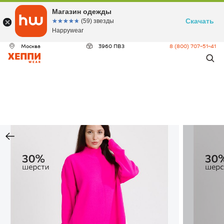
Магазин одежды
Скачать
☆☆☆☆☆
★★★★★
(59) звезды
Happywear
Москва
3960 ПВЗ
8 (800) 707-51-41
ДЕО