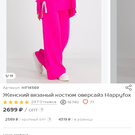
1
/ 11
Артикул:
HF14569
Женский вязаный костюм оверсайз Happyfox
297 Отзывов
16740
77
2699 ₽
/ опт
?
2589 ₽
/ крупный опт
?
4319 ₽
/ в розницу