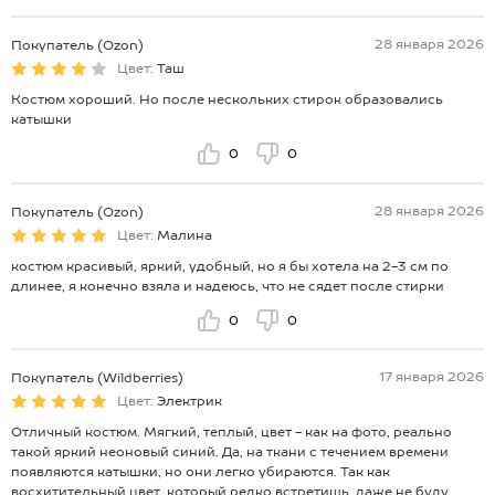
28 января 2026
Покупатель (Ozon)
Цвет:
Таш
Костюм хороший. Но после нескольких стирок образовались
катышки
0
0
28 января 2026
Покупатель (Ozon)
Цвет:
Малина
костюм красивый, яркий, удобный, но я бы хотела на 2-3 см по
длинее, я конечно взяла и надеюсь, что не сядет после стирки
0
0
17 января 2026
Покупатель (Wildberries)
Цвет:
Электрик
Отличный костюм. Мягкий, теплый, цвет - как на фото, реально
такой яркий неоновый синий. Да, на ткани с течением времени
появляются катышки, но они легко убираются. Так как
восхитительный цвет, который редко встретишь, даже не буду