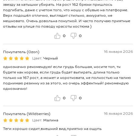
звезду за катышки убирать. На рост 162 брюки пришлось
подгибать, даже с учетом того, что ношу с обувью на платформе.
Верх подошёл отлично, выглядит стильно, аккуратно, не
мешковато. Очень довольна покупкой. И часто получаю приятные
отзывы на улице по поводу красоты костюма )
0
0
16 января 2026
Покупатель (Ozon)
Цвет:
Черный
однозначно рекомендую! если грудь большая, носите топ, тк
будете как корова, если грудь будет выпирать, длина только
только на 167 рост, а может и коротковата, не полностью на талию
поднимаю резинку из за этого, но очерь эффектный! рекомендую
однозначно!
0
0
16 января 2026
Покупатель (Wildberries)
Цвет:
Малина
Теги хорошо сидит,внешний вид,приятно на ощупь