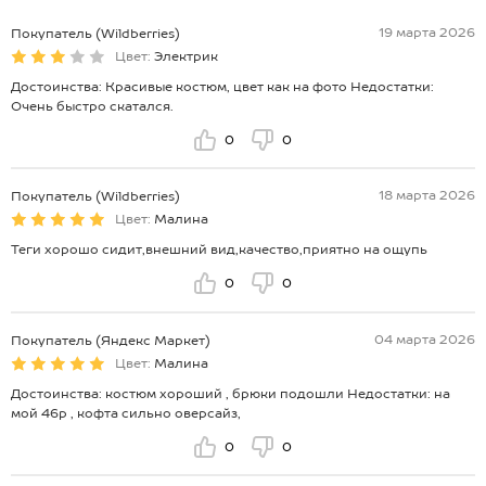
19 марта 2026
Покупатель (Wildberries)
Цвет:
Электрик
Достоинства: Красивые костюм, цвет как на фото Недостатки:
Очень быстро скатался.
0
0
18 марта 2026
Покупатель (Wildberries)
Цвет:
Малина
Теги хорошо сидит,внешний вид,качество,приятно на ощупь
0
0
04 марта 2026
Покупатель (Яндекс Маркет)
Цвет:
Малина
Достоинства: костюм хороший , брюки подошли Недостатки: на
мой 46р , кофта сильно оверсайз,
0
0