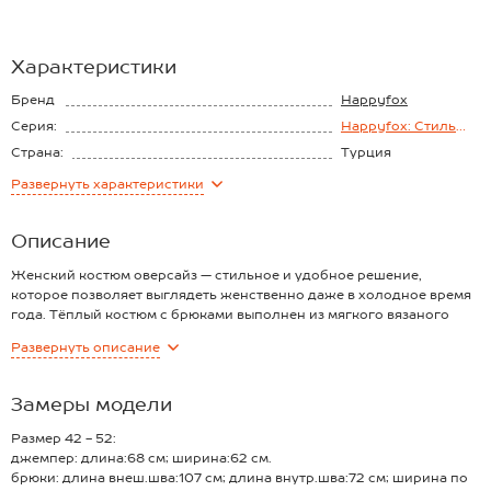
Характеристики
Бренд
Happyfox
Серия:
Happyfox: Стиль
города
Страна:
Турция
Состав:
акрил 50%, шерсть
Развернуть
характеристики
30%, хлопок 20%
Материал:
Вязаный трикотаж
Описание
Женский костюм оверсайз — стильное и удобное решение,
которое позволяет выглядеть женственно даже в холодное время
года. Тёплый костюм с брюками выполнен из мягкого вязаного
трикотажа. Вязаный костюм малинового цвета — идеальная база
Развернуть
описание
для прохладной осени и зимы.
Преимущества:
— плотный вязаный хлопковый трикотаж прекрасно удерживает
Замеры модели
тепло;
— в комплекте удлиненный джемпер и широкие брюки;
Размер 42 - 52:
— чёрная оборка на разрезах и воротник-стойка добавляют
джемпер: длина:68 см; ширина:62 см.
изящности и привлекают внимание;
брюки: длина внеш.шва:107 см; длина внутр.шва:72 см; ширина по