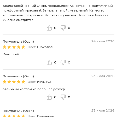
Брала такой черный Очень понравился! Качественно сшит.Мягкий,
комфортный, красивый. Заказала такой же зеленый. Качество
исполнения прекрасное. Но ткань - ужасная! Толстая и блестит .
Ужасно смотрится.
0
0
24 июля 2026
Покупатель (Ozon)
Цвет:
Шоколад
Классный
0
0
23 июля 2026
Покупатель (Ozon)
Цвет:
Изумруд
отличный костюм не подошёл размер
0
0
23 июля 2026
Покупатель (Ozon)
Цвет:
Баклажан