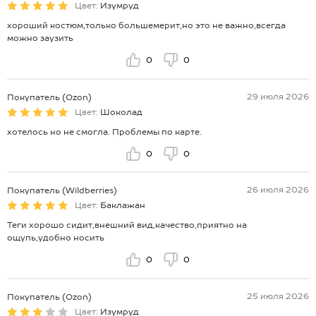
Цвет:
Изумруд
хороший костюм,только большемерит,но это не важно,всегда
можно заузить
0
0
29 июля 2026
Покупатель (Ozon)
Цвет:
Шоколад
хотелось но не смогла. Проблемы по карте.
0
0
26 июля 2026
Покупатель (Wildberries)
Цвет:
Баклажан
Теги хорошо сидит,внешний вид,качество,приятно на
ощупь,удобно носить
0
0
25 июля 2026
Покупатель (Ozon)
Цвет:
Изумруд