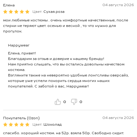
04 августа 2026
Елена
Цвет:
Сухая.роза
мои любимые костюмы . очень комфортные качественные, после
стирки не теряют цвет. осенью и весной , то что нужно для
прогулок.
Happywear
Елена, привет!
Благодарим за отзыв и доверие к нашему бренду!
Нам приятно слышать, что вы остались довольны качеством
костюма.
Взгляните также на невероятно удобные лонгсливы оверсайз,
которые уже успели покорить сердца многих наших
покупателей. С заботой о вас, Happywear!
0
0
04 августа 2026
Покупатель (Ozon)
Цвет:
Шоколад
спасибо. хороший костюм. на 52р. взяла 50р. Свободно сидит.