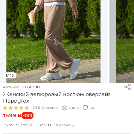
1
/ 15
Артикул:
HFG0100
Женский велюровый костюм оверсайз
Happyfox
1236 Отзывов
6403
24
1599 ₽
-38%
1759 ₽
/ опт
?
2599 ₽
/ в розницу