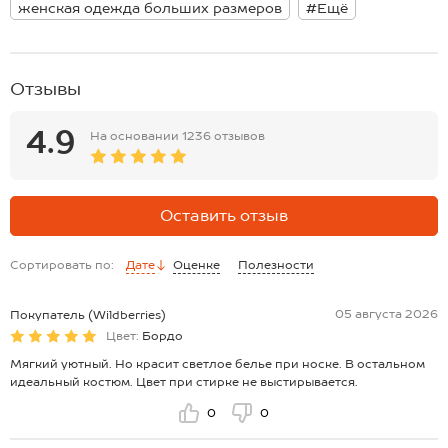
Размер 52: джемпер: длина:72 см; ширина:65 см; длина рукава
женская одежда больших размеров
#Ещё
внешняя:75 см; длина рукава внутренняя:48 см.
брюки: длина внеш.шва:110 см; ширина по бедрам:60 см.
Размер 54: джемпер: длина:74 см; ширина:67 см; длина рукава
внешняя:77 см; длина рукава внутренняя:50 см.
Отзывы
брюки: длина внеш.шва:112 см; ширина по бедрам:62 см.
*замеры выборочные, могут незначительно отличаться.
4.9
На основании
1236 отзывов
Оставить отзыв
Сортировать по:
Дате
Оценке
Полезности
05 августа 2026
Покупатель (Wildberries)
Цвет:
Бордо
Мягкий уютный. Но красит светлое белье при носке. В остальном
идеальный костюм. Цвет при стирке не выстирывается.
0
0