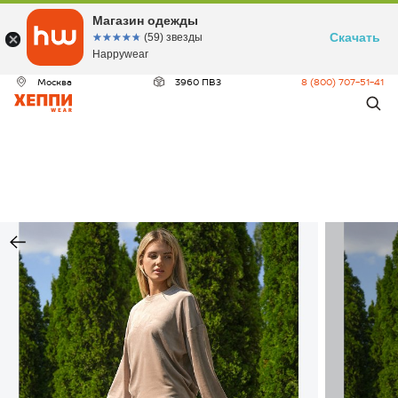
Магазин одежды
Скачать
☆☆☆☆☆
★★★★★
(59) звезды
Happywear
Москва
3960 ПВЗ
8 (800) 707-51-41
ДЕО