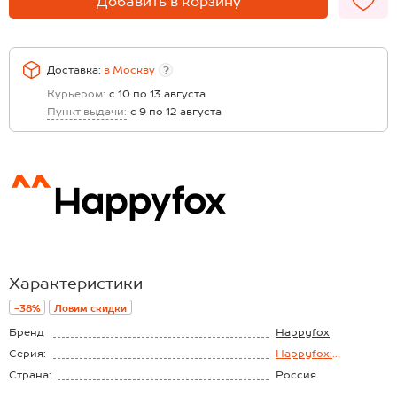
Добавить в корзину
Доставка:
в
Москву
?
Курьером:
с 10 по 13 августа
Пункт выдачи:
с 9 по 12 августа
Характеристики
-38%
Ловим скидки
Бренд
Happyfox
Серия:
Happyfox:
Велюровые
Страна:
Россия
костюмы
Состав:
95% полиэстер, 5%