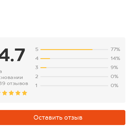
4.7
5
77%
4
14%
3
9%
а
2
0%
сновании
89 отзывов
1
0%
Оставить отзыв