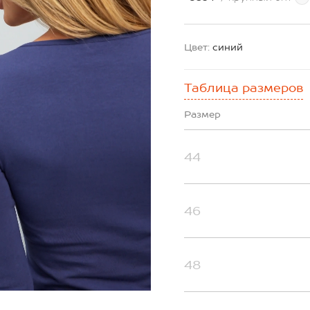
Цвет:
синий
Таблица размеров
Размер
44
46
48