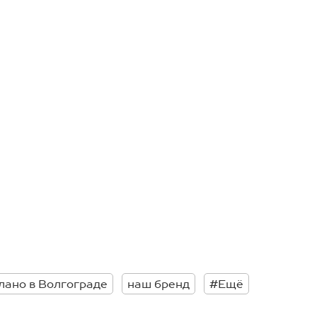
лано в Волгограде
наш бренд
#Ещё