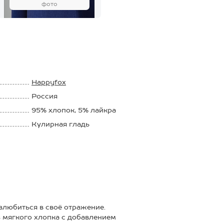
фото
Happyfox
Россия
95% xлопок, 5% лайкра
Кулирная гладь
200 г/м2
любиться в своё отражение.
 мягкого хлопка с добавлением