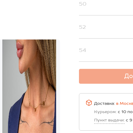
50
52
54
До
Доставка:
в
Моск
Курьером:
с 10 по
Пункт выдачи:
с 9