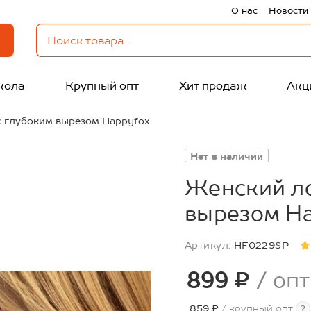
О нас
Новости
кола
Крупный опт
Хит продаж
Акц
с глубоким вырезом Happyfox
Нет в наличии
Женский ло
вырезом H
Артикул:
HF0229SP
899 ₽
/ опт
859 ₽
/ крупный опт
?