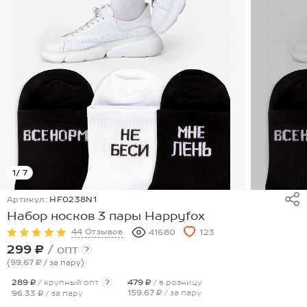
1
/ 7
Артикул:
HF0238N1
Набор носков 3 пары Happyfox
44 Отзывов
41680
123
299 ₽
/ опт
?
(99.67 ₽
/ за пару
)
289 ₽
/ крупный опт
?
479 ₽
/ в розницу
159.67 ₽
/ за пару
96.33 ₽
/ за пару