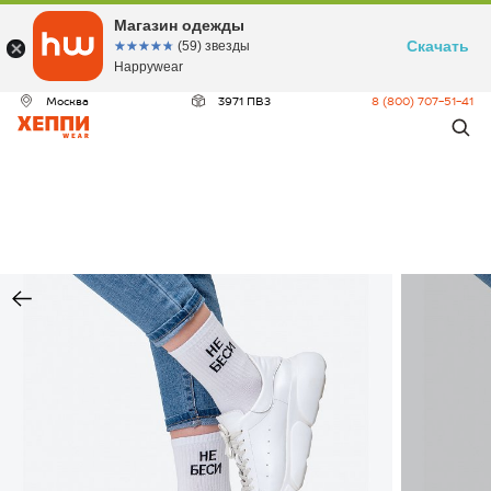
Магазин одежды
Скачать
☆☆☆☆☆
★★★★★
(59) звезды
Happywear
Москва
3971 ПВЗ
8 (800) 707-51-41
ДЕО