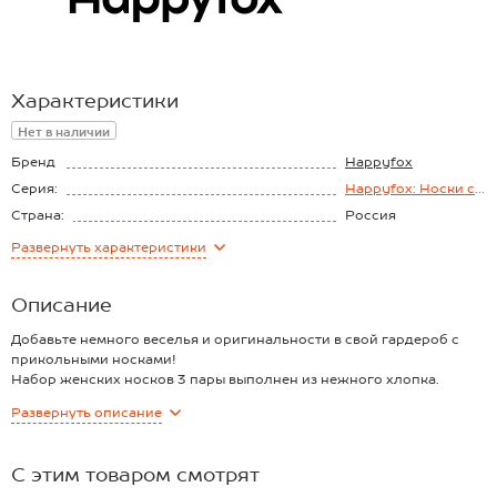
Характеристики
Нет в наличии
Бренд
Happyfox
Серия:
Happyfox: Носки с
надписями
Страна:
Россия
Состав:
80% хлопок, 3%
Развернуть
характеристики
эластан, 17%
полиамид
Описание
Добавьте немного веселья и оригинальности в свой гардероб с
прикольными носками!
Набор женских носков 3 пары выполнен из нежного хлопка.
Высокие носочки идеальны на каждый день. Мягкая хлопковая
Развернуть
описание
пряжа делает носки прочными и идеальными для прохладного
времени года. Благодаря полиамиду и эластану в составе они
сохраняют форму и цвет даже после частых стирок.
С этим товаром смотрят
Вывязанные надписи делают образ стильным и характерным.