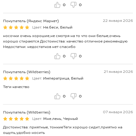
0
0
22 января 2026
Покупатель (Яндекс Маркет)
Цвет:
Не.беси, Белый
носочки очень хорошие,не смотря на то что они белые,очень
хорошо стираются Достоинства: качество отличное рекомендую
Недостатки: недостатков нет спасибо
0
0
21 января 2026
Покупатель (Wildberries)
Цвет:
Императрица, Белый
Теги качество
0
0
07 января 2026
Покупатель (Wildberries)
Цвет:
Мне.лень, Черный
Достоинства: приятные, тонкиеТеги хорошо сидит,приятно на
ощупь,удобно носить