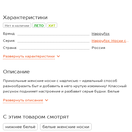
Характеристики
Нет в наличии
ЛЕТО
ХИТ
Бренд
Happyfox
Серия:
Happyfox: Носки с
надписями
Страна:
Россия
Состав:
80% хлопок, 3%
Развернуть
характеристики
эластан, 17%
полиамид
Описание
Прикольные женские носки с надписью – идеальный способ
разнообразить быт и добавить в него крутую изюминку! Классный
рисунок поднимет настроение и разбавит серые будни. Белые
носки для женщин и девушек выполнены из нежного хлопка,
Развернуть
описание
подойдут для подростков.
Носки классической длины выполнены из приятного к телу
хлопкового трикотажа, который позволяет стопе дышать и
С этим товаром смотрят
идеален для лета и весны. Благодаря эластану и полиамиду в
составе носочки отлично тянутся и сохраняют форму даже после
нижнее бельё
белые женские носки
частых стирок.