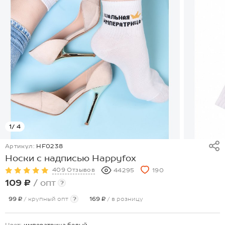
1
/ 4
Артикул:
HF0238
Носки с надписью Happyfox
409 Отзывов
44295
190
109 ₽
/ опт
?
99 ₽
/ крупный опт
?
169 ₽
/ в розницу