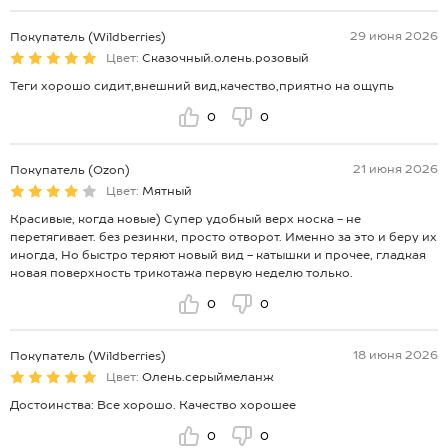
29 июня 2026
Покупатель (Wildberries)
Цвет:
Сказочный.олень.розовый
Теги хорошо сидит,внешний вид,качество,приятно на ощупь
0
0
21 июня 2026
Покупатель (Ozon)
Цвет:
Мятный
Красивые, когда новые) Супер удобный верх носка - не
перетягивает. без резинки, просто отворот. Именно за это и беру их
иногда, Но быстро теряют новый вид - катышки и прочее, гладкая
новая поверхность трикотажа первую неделю только.
0
0
18 июня 2026
Покупатель (Wildberries)
Цвет:
Олень.серыймеланж
Достоинства: Все хорошо. Качество хорошее
0
0