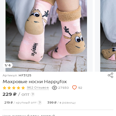
1
/ 6
Артикул:
HF3125
Махровые носки Happyfox
962 Отзывов
27930
92
229 ₽
/ опт
?
219 ₽
/ крупный опт
?
399 ₽
/ в розницу