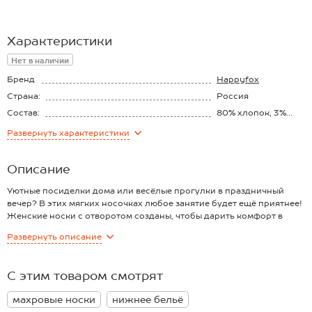
Характеристики
Нет в наличии
Бренд
Happyfox
Страна:
Россия
Состав:
80% хлопок, 3%
эластан, 17%
Развернуть
характеристики
нейлон
Описание
Уютные посиделки дома или весёлые прогулки в праздничный
вечер? В этих мягких носочках любое занятие будет ещё приятнее!
Женские носки с отворотом созданы, чтобы дарить комфорт в
прохладные осенние и зимние дни. Махровые носки с новогодним
Развернуть
описание
принтом Олень и снежинки согреют и создадут атмосферу
торжества.
Трикотажные носки с высоким бортом для женщин выполнены из
С этим товаром смотрят
мягкой пряжи с высоким содержанием хлопка. Хлопковый
трикотаж приятный к телу и надежно сохраняет тепло. Розовые
махровые носки
нижнее бельё
носки с добавлением эластана и нейлона отличаются прочностью