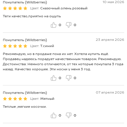
10 мая 2026
Покупатель (Wildberries)
Цвет:
Сказочный.олень.розовый
Теги качество,приятно на ощупь
0
0
23 апреля 2026
Покупатель (Wildberries)
Цвет:
Т.синий
Рекомендую, но в продаже пока их нет. Хотела купить ещё.
Продавец надеюсь порадует качественным товаром. Рекомендую.
Достоинства: Немного отличаются, от тех которые покупала 3 года
назад. Качество хорошее. Эти носки у меня 3 год.
0
0
07 апреля 2026
Покупатель (Wildberries)
Цвет:
Мятный
Теплые ,мягкие носочки.
0
0