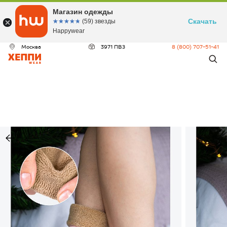
Магазин одежды
Скачать
☆☆☆☆☆
★★★★★
(59) звезды
Happywear
Москва
3971 ПВЗ
8 (800) 707-51-41