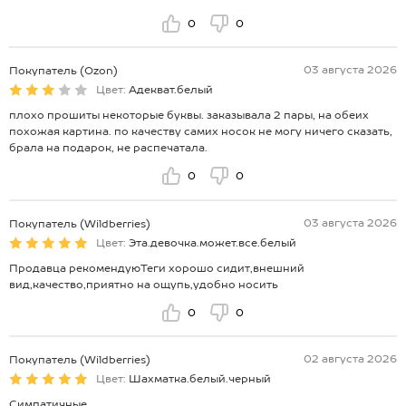
0
0
03 августа 2026
Покупатель (Ozon)
Цвет:
Адекват.белый
плохо прошиты некоторые буквы. заказывала 2 пары, на обеих
похожая картина. по качеству самих носок не могу ничего сказать,
брала на подарок, не распечатала.
0
0
03 августа 2026
Покупатель (Wildberries)
Цвет:
Эта.девочка.может.все.белый
Продавца рекомендуюТеги хорошо сидит,внешний
вид,качество,приятно на ощупь,удобно носить
0
0
02 августа 2026
Покупатель (Wildberries)
Цвет:
Шахматка.белый.черный
Симпатичные