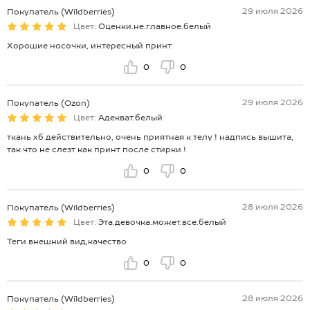
29 июля 2026
Покупатель (Wildberries)
Цвет:
Оценки.не.главное.белый
Хорошие носочки, интересный принт
0
0
29 июля 2026
Покупатель (Ozon)
Цвет:
Адекват.белый
ткань хб действительно, очень приятная к телу ! надпись вышита,
так что не слезт как принт после стирки !
0
0
28 июля 2026
Покупатель (Wildberries)
Цвет:
Эта.девочка.может.все.белый
Теги внешний вид,качество
0
0
28 июля 2026
Покупатель (Wildberries)