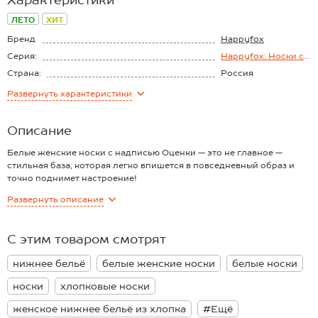
ЛЕТО
ХИТ
Бренд
Happyfox
Серия:
Happyfox: Носки с
надписями
Страна:
Россия
Состав:
80% хлопок, 3%
Развернуть
характеристики
эластан, 17%
полиамид
Описание
Белые женские носки с надписью Оценки — это не главное —
стильная база, которая легко впишется в повседневный образ и
точно поднимет настроение!
Преимущества:
Развернуть
описание
— мягкий трикотаж: натуральный хлопок с добавлением эластана;
— комфортная посадка по ноге, ткань приятна к телу;
— удобная широкая резинка хорошо держится;
С этим товаром смотрят
— хлопковые носки с прикольной надписью — классный акцент;
— классическая средняя длина универсальна.
нижнее бельё
белые женские носки
белые носки
Трикотажные носки для женщин — классное решение на каждый
день.
носки
хлопковые носки
женское нижнее бельё из хлопка
#Ещё