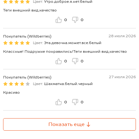
Цвет:
Утро.доброе.я.нет.белый
Теги внешний вид,качество
0
0
28 июля 2026
Покупатель (Wildberries)
Цвет:
Эта.девочка.может.все.белый
Классные! Подружке понравились!Теги внешний вид,качество
0
0
27 июля 2026
Покупатель (Wildberries)
Цвет:
Шахматка.белый.черный
Красиво
0
0
Показать еще