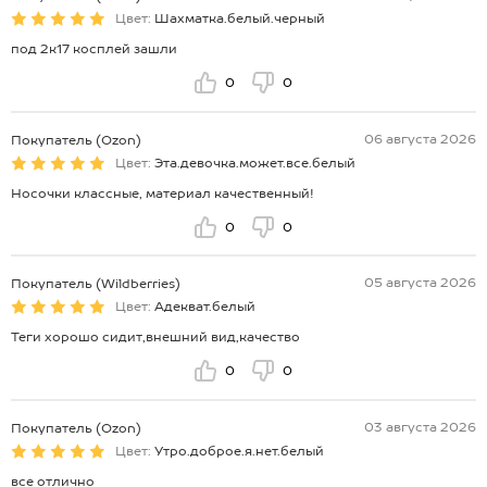
Цвет:
Шахматка.белый.черный
под 2к17 косплей зашли
0
0
06 августа 2026
Покупатель (Ozon)
Цвет:
Эта.девочка.может.все.белый
Носочки классные, материал качественный!
0
0
05 августа 2026
Покупатель (Wildberries)
Цвет:
Адекват.белый
Теги хорошо сидит,внешний вид,качество
0
0
03 августа 2026
Покупатель (Ozon)
Цвет:
Утро.доброе.я.нет.белый
все отлично