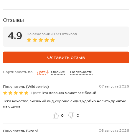
Отзывы
4.9
На основании
1731 отзывов
Оставить отзыв
Сортировать по:
Дате
Оценке
Полезности
07 августа 2026
Покупатель (Wildberries)
Цвет:
Эта.девочка.может.все.белый
Теги качество,внешний вид,хорошо сидит,удобно носить,приятно
на ощупь
0
0
06 августа 2026
Покупатель (Ozon)