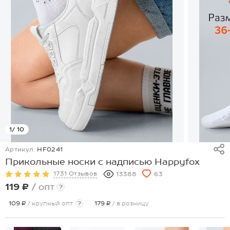
1
/ 10
Артикул:
HF0241
Прикольные носки с надписью Happyfox
1731 Отзывов
13388
63
119 ₽
/ опт
?
109 ₽
/ крупный опт
?
179 ₽
/ в розницу