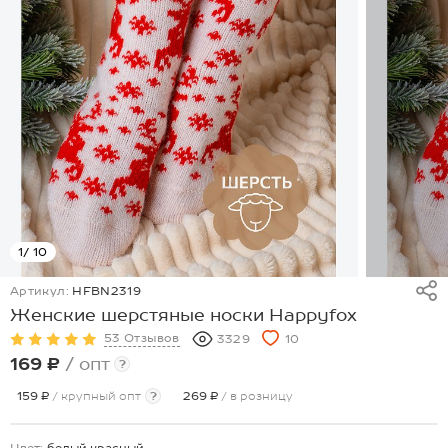
1
/ 10
Артикул:
HFBN2319
Женские шерстяные носки Happyfox
53 Отзывов
3329
10
169 ₽
/ опт
?
159 ₽
/ крупный опт
?
269 ₽
/ в розницу