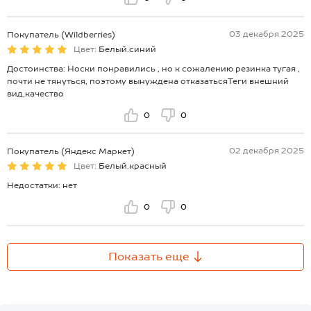
03 декабря 2025
Покупатель (Wildberries)
Цвет:
Белый.синий
Достоинства: Носки понравились , но к сожалению резинка тугая ,
почти не тянуться, поэтому вынуждена отказатьсяТеги внешний
вид,качество
0
0
02 декабря 2025
Покупатель (Яндекс Маркет)
Цвет:
Белый.красный
Недостатки: нет
0
0
Показать еще