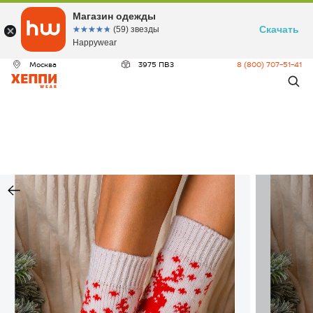
Магазин одежды
Скачать
☆☆☆☆☆
★★★★★
(59) звезды
Happywear
Москва
3975 ПВЗ
8 (800) 707-51-41
ДЕО