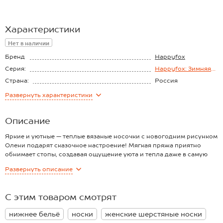
Характеристики
Нет в наличии
Бренд
Happyfox
Серия:
Happyfox: Зимняя
сказка
Страна:
Россия
Состав:
70% шерсть, 20%
Развернуть
характеристики
акрил, 10%
полиамид
Описание
Яркие и уютные — теплые вязаные носочки с новогодним рисунком
Олени подарят сказочное настроение! Мягкая пряжа приятно
обнимает стопы, создавая ощущение уюта и тепла даже в самую
холодную зиму. Красивая пара носков станет милым зимним
Развернуть
описание
аксессуаром и отличным подарком к Новому году или Рождеству.
Преимущества:
— 70% натуральной шерсти в составе — надёжное тепло и комфорт
С этим товаром смотрят
в любую погоду;
— мягкая пряжа с добавлением акрила и полиамида — для
нижнее бельё
носки
женские шерстяные носки
эластичности и прочности;