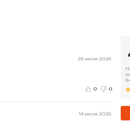
ирина по бёдрам:50 см.
ирина по бёдрам:52 см.
26 июля 2026
Н
о
6
0
0
14 июля 2026