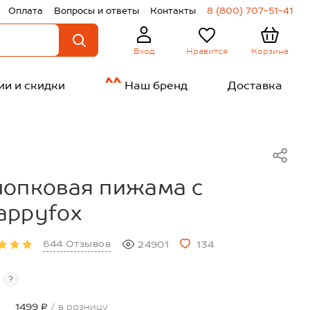
Оплата
Вопросы и ответы
Контакты
8 (800) 707-51-41
Нравится
Корзина
Вход
ии и скидки
Наш бренд
Доставка
лопковая пижама с
appyfox
644 Отзывов
24901
134
?
1499 ₽
/ в розницу