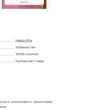
фото
Happyfox
Узбекистан
100% хлопок
Кулирная гладь
150 г/м2
жного хлопкового трикотажа
ень.