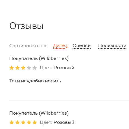
шорты: длина внеш.шва:38 см; длина внутр.шва:12 см; ш
Размер 52:
рубашка: длина:70 см; ширина:56 см.
шорты: длина внеш.шва:40 см; длина внутр.шва:12 см; ш
Отзывы
*замеры выборочные, могут незначительно отличаться.
Дате
Оценке
Полезности
Сортировать по:
Покупатель (Wildberries)
Цвет:
Розовый
Теги неудобно носить
Покупатель (Wildberries)
Цвет:
Розовый