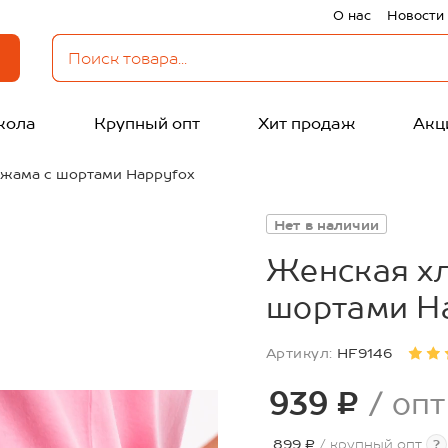
О нас
Новости
кола
Крупный опт
Хит продаж
Акц
ижама с шортами Happyfox
Нет в наличии
Женская х
шортами H
Артикул:
HF9146
939 ₽
/ опт
899 ₽
/ крупный опт
?