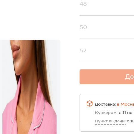
48
50
52
До
Доставка:
в
Моск
Курьером:
с 11 по
Пункт выдачи:
с 1