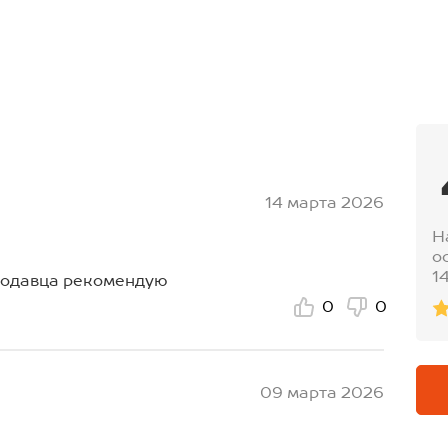
шва: 72 см; Ширина по бедрам:
 рукава внешняя: 64 см; Длина
шва: 73 см; Ширина по бедрам:
 рукава внешняя: 64 см; Длина
шва: 73 см; Ширина по бедрам:
14 марта 2026
Н
о
1
продавца рекомендую
0
0
09 марта 2026