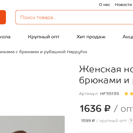
О нас
Новости
кола
Крупный опт
Хит продаж
Акц
пижама с брюками и рубашкой Happyfox
Женская н
брюками и
Артикул:
HF55135
1636 ₽
/ оп
1599 ₽
/ крупный опт
?