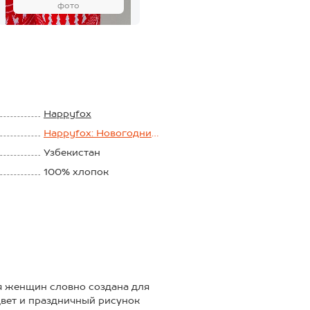
фото
Happyfox
Happyfox: Новогодние
пижамы
Узбекистан
100% хлопок
Кулирная гладь
150 г/м2
я женщин словно создана для
цвет и праздничный рисунок