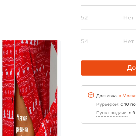
52
Нет 
54
Нет 
До
Доставка:
в
Моск
Курьером:
с 10 по
Пункт выдачи:
с 9