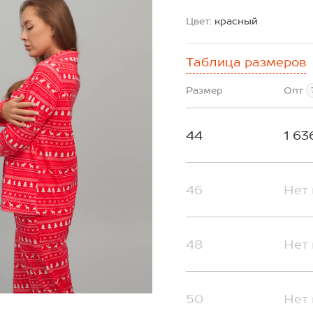
Цвет:
красный
Таблица размеров
Размер
Опт
44
1 63
46
Нет 
48
Нет 
50
Нет 