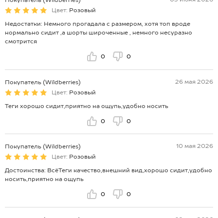
Покупатель (Wildberries)
Цвет:
Розовый
Недостатки: Немного прогадала с размером, хотя топ вроде
нормально сидит ,а шорты широченные , немного несуразно
смотрится
0
0
26 мая 2026
Покупатель (Wildberries)
Цвет:
Розовый
Теги хорошо сидит,приятно на ощупь,удобно носить
0
0
10 мая 2026
Покупатель (Wildberries)
Цвет:
Розовый
Достоинства: ВсёТеги качество,внешний вид,хорошо сидит,удобно
носить,приятно на ощупь
0
0