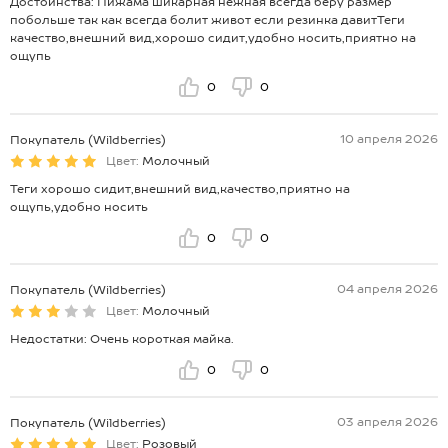
Достоинства: Пижама шикарная нежная всегда беру размер
побольше так как всегда болит живот если резинка давитТеги
качество,внешний вид,хорошо сидит,удобно носить,приятно на
ощупь
0
0
10 апреля 2026
Покупатель (Wildberries)
Цвет:
Молочный
Теги хорошо сидит,внешний вид,качество,приятно на
ощупь,удобно носить
0
0
04 апреля 2026
Покупатель (Wildberries)
Цвет:
Молочный
Недостатки: Очень короткая майка.
0
0
03 апреля 2026
Покупатель (Wildberries)
Цвет:
Розовый