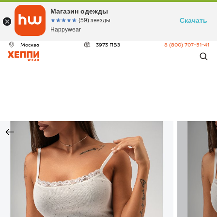
Магазин одежды
Скачать
☆☆☆☆☆
★★★★★
(59) звезды
Happywear
Москва
3973 ПВЗ
8 (800) 707-51-41
ДЕО