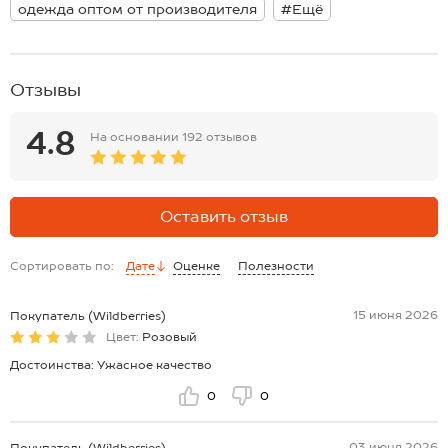
Размер 50: топ: длина:52 см; ширина:40 см.
одежда оптом от производителя
#Ещё
шорты: длина внеш.шва:38 см; длина внутр.шва:10 см; ширина по
бедрам:58 см.
*замеры выборочные, могут незначительно отличаться.
Отзывы
4.8
На основании
192 отзывов
Оставить отзыв
Сортировать по:
Дате
Оценке
Полезности
15 июня 2026
Покупатель (Wildberries)
Цвет:
Розовый
Достоинства: Ужасное качество
0
0
03 июня 2026