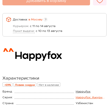
Добавить в корзину
Доставка:
в
Москву
?
Курьером:
с 11 по 14 августа
Пункт выдачи:
с 10 по 13 августа
Характеристики
-69%
Ловим скидки
Нет в наличии
Бренд
Happyfox
Серия:
Happyfox: Ажурный
хлопок
Страна:
Узбекистан