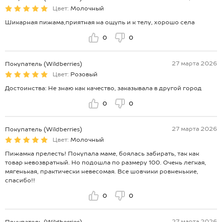
Цвет:
Молочный
Шикарная пижама,приятная на ощупь и к телу, хорошо села
0
0
27 марта 2026
Покупатель (Wildberries)
Цвет:
Розовый
Достоинства: Не знаю как качество, заказывала в другой город
0
0
27 марта 2026
Покупатель (Wildberries)
Цвет:
Молочный
Пижамка прелесть! Покупала маме, боялась забирать, так как
товар невозвратный. Но подошла по размеру 100. Очень легкая,
мягенькая, практически невесомая. Все шовчики ровненькие,
спасибо!!
0
0
27 марта 2026
Покупатель (Wildberries)