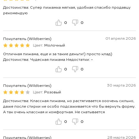
Достоинства: Супер пижамка мягкая, удобная спасибо продавцу
рекомендую
0
0
01 апреля 2026
Покупатель (Wildberries)
Цвет:
Молочный
Отличная пижама, еще и за такие деньги!) просто клад)
Достоинства: Чудесная пижама Недостатки: -
0
0
30 марта 2026
Покупатель (Wildberries)
Цвет:
Розовый
Достоинства: Классная пижама, но растягивается ооочень сильно,
даже после стирки не особо подсаживается что бы вернуть форму.
А так очень классная и комфортная. Не скатывается
0
0
28 марта 2026
Покупатель (Wildberries)