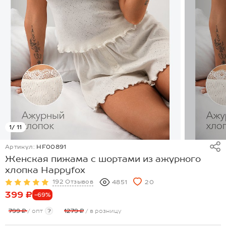
1
/ 11
Артикул:
HF00891
Женская пижама с шортами из ажурного
хлопка Happyfox
192 Отзывов
4851
20
399 ₽
-69%
799 ₽
/ опт
?
1279 ₽
/ в розницу