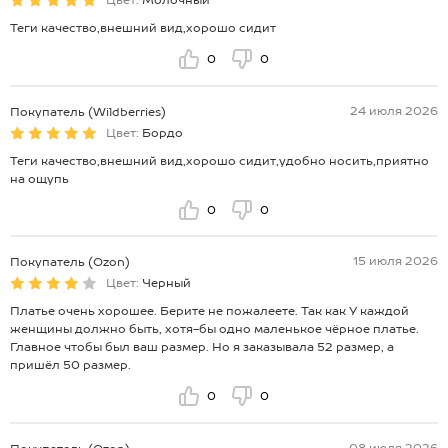
Цвет:
Молочный
Теги качество,внешний вид,хорошо сидит
0
0
24 июля 2026
Покупатель (Wildberries)
Цвет:
Бордо
Теги качество,внешний вид,хорошо сидит,удобно носить,приятно
на ощупь
0
0
15 июля 2026
Покупатель (Ozon)
Цвет:
Черный
Платье очень хорошее. Берите не пожалеете. Так как У каждой
женщины должно быть, хотя-бы одно маленькое чёрное платье.
Главное чтобы был ваш размер. Но я заказывала 52 размер, а
пришёл 50 размер.
0
0
08 июля 2026