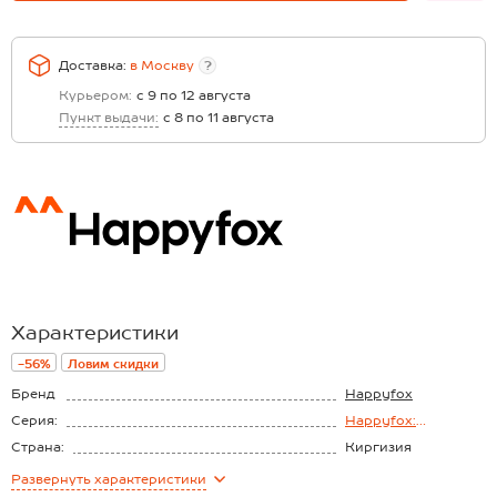
Доставка:
в
Москву
?
Курьером:
с 9 по 12 августа
Пункт выдачи:
с 8 по 11 августа
Характеристики
-56%
Ловим скидки
Бренд
Happyfox
Серия:
Happyfox:
Праздничный вечер
Страна:
Киргизия
Состав:
60% полиэстер,
Развернуть
характеристики
37% вискоза, 3%