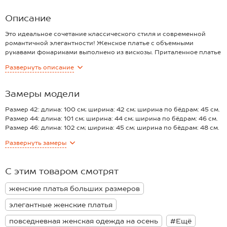
Материал:
Барби
эластан
Описание
Это идеальное сочетание классического стиля и современной
романтичной элегантности! Женское платье с объемными
рукавами фонариками выполнено из вискозы. Приталенное платье
имеет застежку молнию на спинке.
Развернуть
описание
Добавление полиэстера и эластана в состав делает ткань более
прочной, она не теряет форму даже после многочисленных
стирок. Однотонное платье с коротким рукавом выполнено с
Замеры модели
разрезом сзади. Оно выгодно подчеркивает женскую красоту и
создает неповторимый образ.
Размер 42: длина: 100 см; ширина: 42 см; ширина по бёдрам: 45 см.
Бордовое женское платье идеально подходит для любой
Размер 44: длина: 101 см; ширина: 44 см; ширина по бёдрам: 46 см.
ситуации – от деловых встреч до романтических свиданий. Вы
Размер 46: длина: 102 см; ширина: 45 см; ширина по бёдрам: 48 см.
сможете почувствовать себя уверенно и привлекательно в любой
Размер 48: длина: 103 см; ширина: 46 см; ширина по бёдрам: 51 см.
Развернуть
замеры
обстановке весной и летом.
Размер 50: длина: 104 см; ширина: 48 см; ширина по бёдрам: 53 см.
Модель Ирина, рост 167 см. Параметры 85-61-89. На ней платье в
Размер 52: длина: 105 см; ширина: 52 см; ширина по бёдрам: 55 см.
размере 42.
*замеры выборочные, могут незначительно отличаться.
С этим товаром смотрят
женские платья больших размеров
элегантные женские платья
повседневная женская одежда на осень
#Ещё