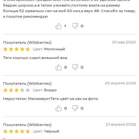
бедрах широко,а в талии узковато,поэтому взяла на размер
больше.52 идеально сел на мой 50 низ,а верх 48. Спасибо за товар,
к покупке рекомендую
1
0
01 мая 2026
Покупатель (Wildberries)
Цвет:
Молочный
Теги хорошо сидит,внешний вид
0
0
25 апреля 2026
Покупатель (Wildberries)
Цвет:
Бордо
Недостатки: МаламеритТеги цвет не как на фото
0
0
21 апреля 2026
Покупатель (Wildberries)
Цвет:
Черный