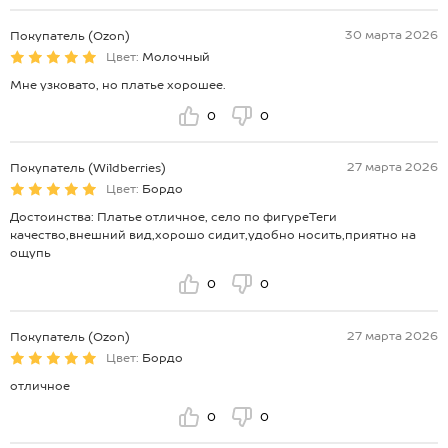
30 марта 2026
Покупатель (Ozon)
Цвет:
Молочный
Мне узковато, но платье хорошее.
0
0
27 марта 2026
Покупатель (Wildberries)
Цвет:
Бордо
Достоинства: Платье отличное, село по фигуреТеги
качество,внешний вид,хорошо сидит,удобно носить,приятно на
ощупь
0
0
27 марта 2026
Покупатель (Ozon)
Цвет:
Бордо
отличное
0
0