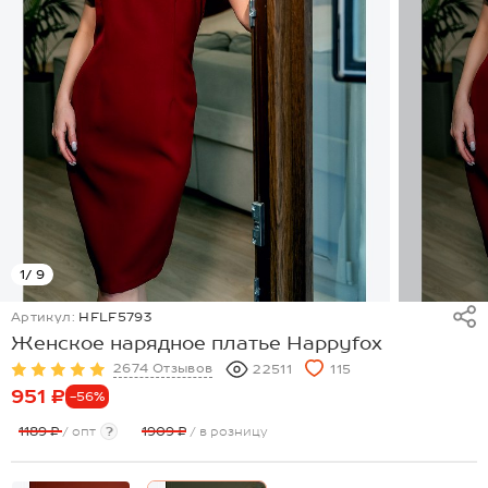
1
/ 9
Артикул:
HFLF5793
Женское нарядное платье Happyfox
2674 Отзывов
22511
115
951 ₽
-56%
1189 ₽
/ опт
?
1909 ₽
/ в розницу