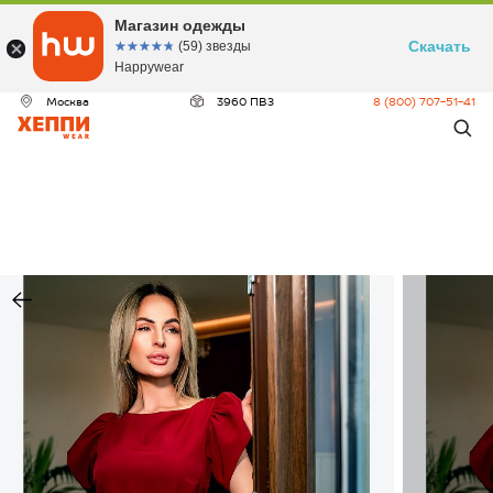
Магазин одежды
Скачать
☆☆☆☆☆
★★★★★
(59) звезды
Happywear
Москва
3960 ПВЗ
8 (800) 707-51-41
ДЕО