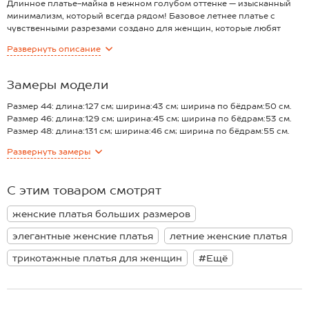
Длинное платье-майка в нежном голубом оттенке — изысканный
минимализм, который всегда рядом! Базовое летнее платье с
чувственными разрезами создано для женщин, которые любят
комфорт и лёгкость движений. Легкое платье миди подчеркнёт
Развернуть
описание
расслабленное настроение и станет любимым спутником для
прогулок летом и вечеров дома.
Преимущества:
Замеры модели
– 100% натуральный хлопок, мягкий и дышащий трикотаж
кулирная гладь (плотность 160 г/м2);
Размер 44: длина:127 см; ширина:43 см; ширина по бёдрам:50 см.
– свободный крой и глубокие разрезы по бокам для
Размер 46: длина:129 см; ширина:45 см; ширина по бёдрам:53 см.
максимального удобства;
Размер 48: длина:131 см; ширина:46 см; ширина по бёдрам:55 см.
– однотонный универсальный голубой цвет;
Размер 50: длина:132 см; ширина:47 см; ширина по бёдрам:56 см.
Развернуть
замеры
– базовый вариант легко сочетается с любыми аксессуарами.
Размер 52: длина:136 см; ширина:50 см; ширина по бёдрам:58 см.
Удлиненное трикотажное платье майка выглядит стильно даже в
*замеры выборочные, могут незначительно отличаться.
формате домашнего гардероба. Прямой фасон подойдёт, когда
С этим товаром смотрят
хочется чувствовать себя комфортно и при этом оставаться
красивой и элегантной на встрече с подругами или пляжной
женские платья больших размеров
вечеринке.
элегантные женские платья
летние женские платья
трикотажные платья для женщин
#Ещё