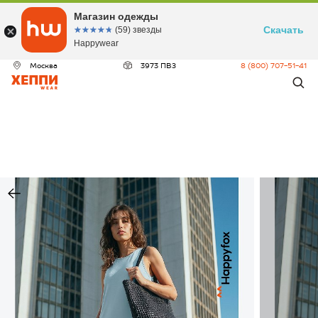
Магазин одежды
Скачать
☆☆☆☆☆
★★★★★
(59) звезды
Happywear
Москва
3973 ПВЗ
8 (800) 707-51-41
ДЕО