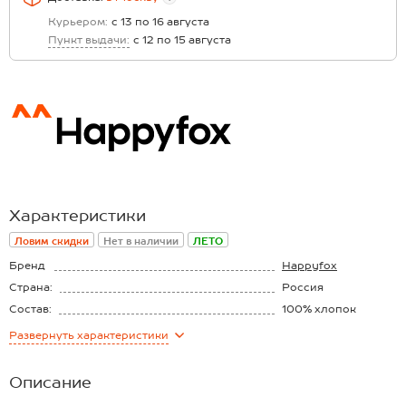
Курьером:
с 13 по 16 августа
Пункт выдачи:
с 12 по 15 августа
Характеристики
Ловим скидки
Нет в наличии
ЛЕТО
Бренд
Happyfox
Страна:
Россия
Состав:
100% хлопок
Материал:
Кулирная гладь
Развернуть
характеристики
Плотность ткани:
160 г/м2
Описание