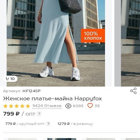
1
/ 10
Артикул:
HF124SP
Женское платье-майка Happyfox
9424 Отзывов
6093
35
799 ₽
/ опт
?
779 ₽
/ крупный опт
?
1279 ₽
/ в розницу