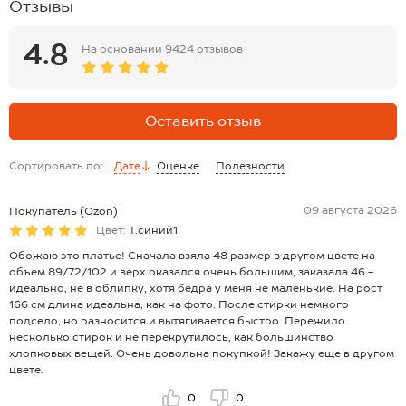
Отзывы
4.8
На основании
9424 отзывов
Оставить отзыв
Сортировать по:
Дате
Оценке
Полезности
09 августа 2026
Покупатель (Ozon)
Цвет:
Т.синий1
Обожаю это платье! Сначала взяла 48 размер в другом цвете на
объем 89/72/102 и верх оказался очень большим, заказала 46 -
идеально, не в облипку, хотя бедра у меня не маленькие. На рост
166 см длина идеальна, как на фото. После стирки немного
подсело, но разносится и вытягивается быстро. Пережило
несколько стирок и не перекрутилось, как большинство
хлопковых вещей. Очень довольна покупкой! Закажу еще в другом
цвете.
0
0