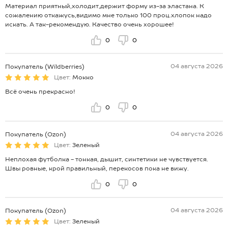
Материал приятный,холодит,держит форму из-за эластана. К
сожалению откажусь,видимо мне только 100 проц.хлопок надо
искать. А так-рекомендую. Качество очень хорошее!
0
0
04 августа 2026
Покупатель (Wildberries)
Цвет:
Мокко
Всё очень прекрасно!
0
0
04 августа 2026
Покупатель (Ozon)
Цвет:
Зеленый
Неплохая футболка - тонкая, дышит, синтетики не чувствуется.
Швы ровные, крой правильный, перекосов пока не вижу.
0
0
04 августа 2026
Покупатель (Ozon)
Цвет:
Зеленый