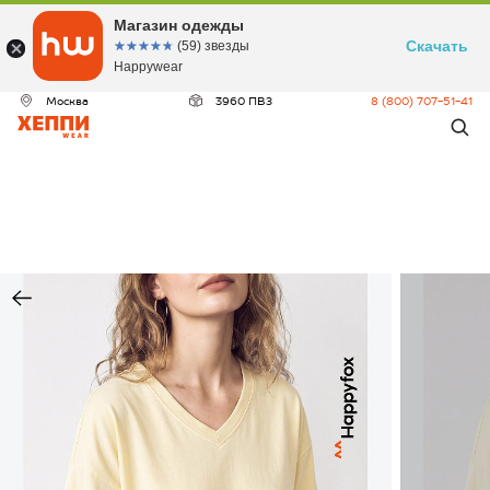
Магазин одежды
Скачать
☆☆☆☆☆
★★★★★
(59) звезды
Happywear
Москва
3960 ПВЗ
8 (800) 707-51-41
ДЕО