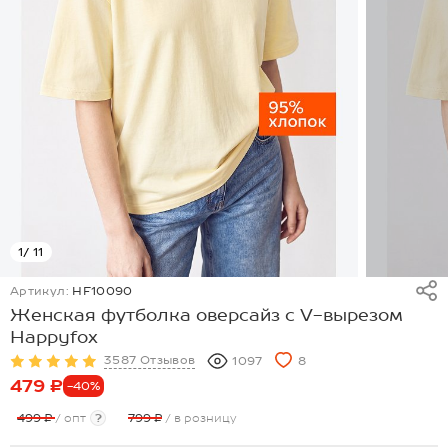
1
/ 11
Артикул:
HF10090
Женская футболка оверсайз с V-вырезом
Happyfox
3587 Отзывов
1097
8
479 ₽
-40%
499 ₽
/ опт
?
799 ₽
/ в розницу