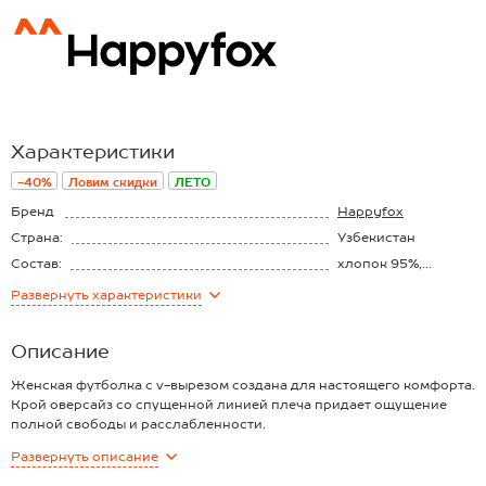
Характеристики
-40%
Ловим скидки
ЛЕТО
Бренд
Happyfox
Страна:
Узбекистан
Состав:
хлопок 95%,
эластан 5%
Материал:
Кулирная гладь
Развернуть
характеристики
Плотность ткани:
150 г/м2
Описание
Женская футболка с v-вырезом создана для настоящего комфорта.
Крой оверсайз со спущенной линией плеча придает ощущение
полной свободы и расслабленности.
Преимущества:
Развернуть
описание
— мягкий трикотаж с высоким содержанием хлопка (кулирная
гладь) приятен к телу;