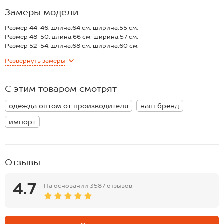
— достаточно плотная, но при этом легкая и дышащая структура
Замеры модели
ткани (150г/м2);
— универсальная длина, благодаря которой хлопковую футболку
Размер 44-46: длина:64 см; ширина:55 см.
можно носить как навыпуск, так и заправлять, меняя образ по
Размер 48-50: длина:66 см; ширина:57 см.
настроению;
Размер 52-54: длина:68 см; ширина:60 см.
— однотонная базовая футболка остается актуальной и легко
*замеры выборочные, могут незначительно отличаться.
Развернуть
замеры
вписывается в повседневные образы.
Трикотажная футболка оверсайз для женщин идеальный вариант
для тех случаев, когда хочется выглядеть стильно, но при этом
С этим товаром смотрят
чувствовать себя максимально комфортно. Футболка оттенка
сливочное масло гармонично впишется в образы в спортивном и
одежда оптом от производителя
наш бренд
кэжуал стиле — будь то прогулка с подругами, поход в кино,
тренировка в зале или уютный вечер дома.
импорт
Отзывы
4.7
На основании
3587 отзывов