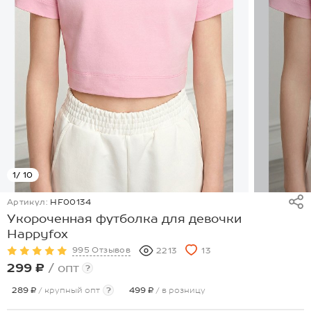
1
/ 10
Артикул:
HF00134
Укороченная футболка для девочки
Happyfox
995 Отзывов
2213
13
299 ₽
/ опт
?
289 ₽
/ крупный опт
?
499 ₽
/ в розницу