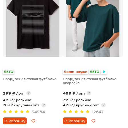
+19
+24
ЛЕТО
Ловим скидки
ЛЕТО
Happyfox / Детская футболка
Happyfox / Детская футболка
оверсайз
299 ₽
499 ₽
?
?
/ опт
/ опт
479 ₽
/ розница
799 ₽
/ розница
289 ₽ / крупный опт
?
479 ₽ / крупный опт
?
34984
12647
В корзину
В корзину