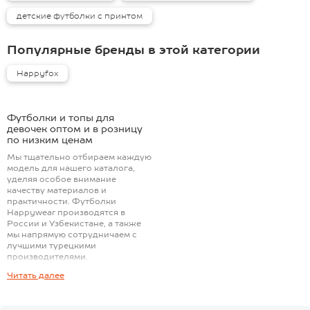
детские футболки с принтом
Популярные бренды в этой категории
Happyfox
Футболки и топы для
девочек оптом и в розницу
по низким ценам
Мы тщательно отбираем каждую
модель для нашего каталога,
уделяя особое внимание
качеству материалов и
практичности. Футболки
Happywear производятся в
России и Узбекистане, а также
мы напрямую сотрудничаем с
лучшими турецкими
производителями.
Читать далее
Наши футболки для девочек —
это: