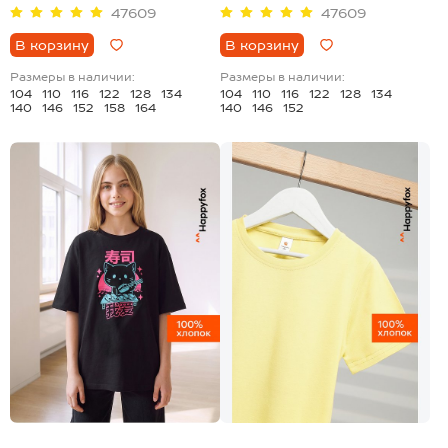
47609
47609
В корзину
В корзину
Размеры в наличии:
Размеры в наличии:
104
110
116
122
128
134
104
110
116
122
128
134
140
146
152
158
164
140
146
152