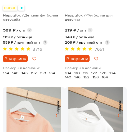
+4
+4
НОВОЕ
Happyfox / Детская футболка
Happyfox / Футболка для
оверсайз
девочки
589 ₽
219 ₽
?
?
/ опт
/ опт
1119 ₽
/ розница
349 ₽
/ розница
559 ₽ / крупный опт
?
209 ₽ / крупный опт
?
3716
7651
В корзину
В корзину
Размеры в наличии:
Размеры в наличии:
134
140
146
152
158
164
104
110
116
122
128
134
140
146
152
158
164