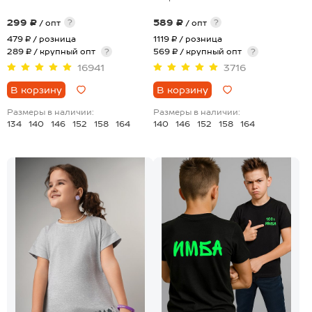
299 ₽
589 ₽
?
?
/ опт
/ опт
479 ₽
/ розница
1119 ₽
/ розница
289 ₽ / крупный опт
?
569 ₽ / крупный опт
?
16941
3716
В корзину
В корзину
Размеры в наличии:
Размеры в наличии:
134
140
146
152
158
164
140
146
152
158
164