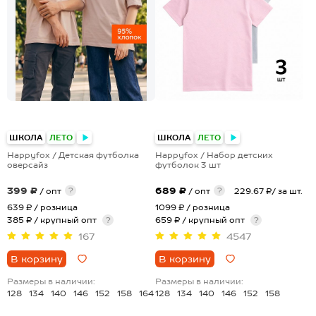
+1
ШКОЛА
ЛЕТО
ШКОЛА
ЛЕТО
Happyfox / Детская футболка
Happyfox / Набор детских
оверсайз
футболок 3 шт
399 ₽
689 ₽
?
?
/ опт
/ опт
229.67 ₽/ за шт.
639 ₽
/ розница
1099 ₽
/ розница
385 ₽ / крупный опт
?
659 ₽ / крупный опт
?
167
4547
В корзину
В корзину
Размеры в наличии:
Размеры в наличии:
128
134
140
146
152
158
164
128
134
140
146
152
158