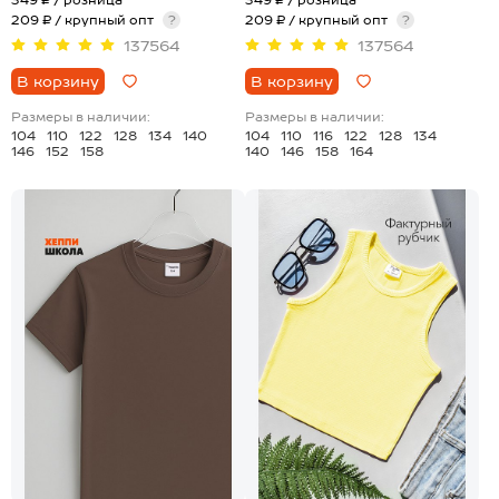
209 ₽ / крупный опт
?
209 ₽ / крупный опт
?
137564
137564
В корзину
В корзину
Размеры в наличии:
Размеры в наличии:
104
110
122
128
134
140
104
110
116
122
128
134
146
152
158
140
146
158
164