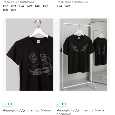
Размеры в наличии:
Размеры в наличии:
122
128
134
140
146
152
134
140
158
164
+10
+4
ЛЕТО
ЛЕТО
Happyfox / Детская футболка
Happyfox / Детская футболка
оверсайз