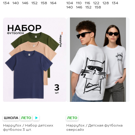
134
140
146
152
158
164
104
110
116
122
128
134
140
146
152
158
+1
+4
ШКОЛА
ЛЕТО
ЛЕТО
Happyfox / Набор детских
Happyfox / Детская футболка
футболок 3 шт.
оверсайз