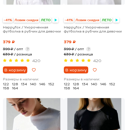
-41%
Ловим скидки
ЛЕТО
-41%
Ловим скидки
ЛЕТО
Happyfox / Укороченная
Happyfox / Укороченная
футболка в рубчик для девочки
футболка в рубчик для девочки
379 ₽
379 ₽
399 ₽
/ опт
?
399 ₽
/ опт
?
639 ₽
/ розница
639 ₽
/ розница
420
420
В корзину
В корзину
Размеры в наличии:
Размеры в наличии:
122
128
134
140
146
152
122
128
134
140
146
152
158
164
158
164