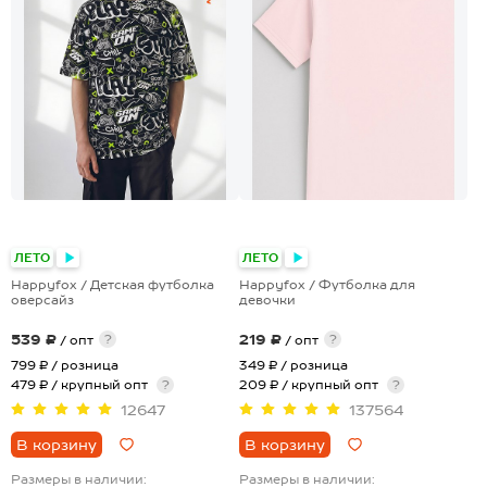
+24
+23
ЛЕТО
ЛЕТО
Happyfox / Детская футболка
Happyfox / Футболка для
оверсайз
девочки
539 ₽
219 ₽
?
?
/ опт
/ опт
799 ₽
/ розница
349 ₽
/ розница
479 ₽ / крупный опт
?
209 ₽ / крупный опт
?
12647
137564
В корзину
В корзину
Размеры в наличии:
Размеры в наличии: