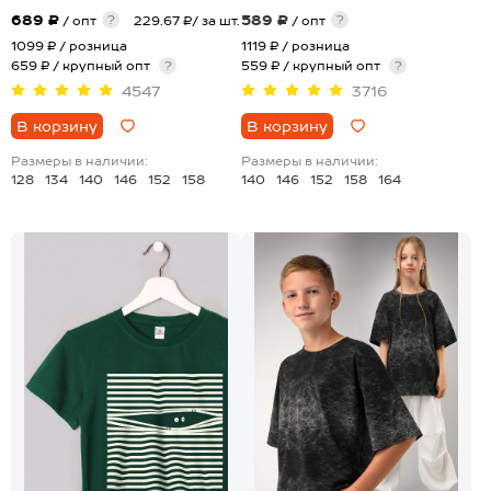
689 ₽
589 ₽
?
?
/ опт
229.67 ₽/ за шт.
/ опт
1099 ₽
/ розница
1119 ₽
/ розница
659 ₽ / крупный опт
?
559 ₽ / крупный опт
?
4547
3716
В корзину
В корзину
Размеры в наличии:
Размеры в наличии:
128
134
140
146
152
158
140
146
152
158
164