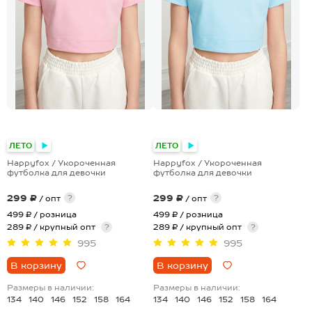
ЛЕТО
ЛЕТО
Happyfox / Укороченная
Happyfox / Укороченная
футболка для девочки
футболка для девочки
299 ₽
299 ₽
?
?
/ опт
/ опт
499 ₽
/ розница
499 ₽
/ розница
289 ₽ / крупный опт
?
289 ₽ / крупный опт
?
995
995
В корзину
В корзину
Размеры в наличии:
Размеры в наличии:
134
140
146
152
158
164
134
140
146
152
158
164