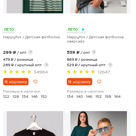
+19
+24
ЛЕТО
ЛЕТО
Happyfox / Детская футболка
Happyfox / Детская футболка
оверсайз
299 ₽
539 ₽
?
?
/ опт
/ опт
479 ₽
/ розница
869 ₽
/ розница
289 ₽ / крупный опт
?
529 ₽ / крупный опт
?
34984
12647
В корзину
В корзину
Размеры в наличии:
Размеры в наличии:
122
128
134
146
152
134
140
146
152
158
164