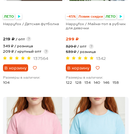
+23
+1
ЛЕТО
-45%
Ловим скидки
ЛЕТО
Happyfox / Детская футболка
Happyfox / Майка-топ в рубчик
для девочки
219 ₽
299 ₽
?
/ опт
349 ₽
/ розница
329 ₽
/ опт
?
209 ₽ / крупный опт
?
539 ₽
/ розница
137564
1342
В корзину
В корзину
Размеры в наличии:
Размеры в наличии:
104
122
128
134
140
146
158