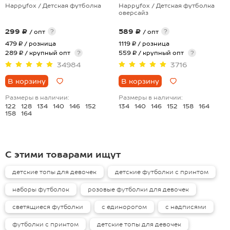
Happyfox / Детская футболка
Happyfox / Детская футболка
оверсайз
299 ₽
589 ₽
?
?
/ опт
/ опт
479 ₽
/ розница
1119 ₽
/ розница
289 ₽ / крупный опт
?
559 ₽ / крупный опт
?
34984
3716
В корзину
В корзину
Размеры в наличии:
Размеры в наличии:
122
128
134
140
146
152
134
140
146
152
158
164
158
164
С этими товарами ищут
детские топы для девочек
детские футболки с принтом
наборы футболок
розовые футболки для девочек
светящиеся футболки
с единорогом
с надписями
футболки с принтом
детские топы для девочек