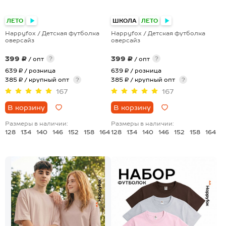
ЛЕТО
ШКОЛА
ЛЕТО
Happyfox / Детская футболка
Happyfox / Детская футболка
оверсайз
оверсайз
399 ₽
399 ₽
?
?
/ опт
/ опт
639 ₽
/ розница
639 ₽
/ розница
385 ₽ / крупный опт
?
385 ₽ / крупный опт
?
167
167
В корзину
В корзину
Размеры в наличии:
Размеры в наличии:
128
134
140
146
152
158
164
128
134
140
146
152
158
164