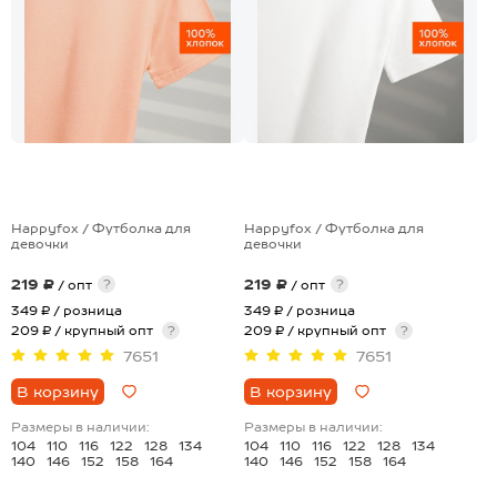
+4
+4
Happyfox / Футболка для
Happyfox / Футболка для
девочки
девочки
219 ₽
219 ₽
?
?
/ опт
/ опт
349 ₽
/ розница
349 ₽
/ розница
209 ₽ / крупный опт
?
209 ₽ / крупный опт
?
7651
7651
В корзину
В корзину
Размеры в наличии:
Размеры в наличии:
104
110
116
122
128
134
104
110
116
122
128
134
140
146
152
158
164
140
146
152
158
164