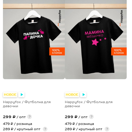
+28
+28
НОВОЕ
НОВОЕ
Happyfox / Футболка для
Happyfox / Футболка для
девочки
девочки
299 ₽
299 ₽
?
?
/ опт
/ опт
479 ₽
/ розница
479 ₽
/ розница
289 ₽ / крупный опт
?
289 ₽ / крупный опт
?