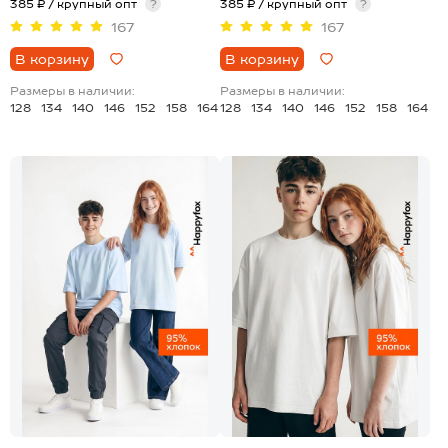
385 ₽ / крупный опт
?
385 ₽ / крупный опт
?
167
167
В корзину
В корзину
Размеры в наличии:
Размеры в наличии:
128
134
140
146
152
158
164
128
134
140
146
152
158
164