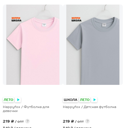
+23
+23
ЛЕТО
ШКОЛА
ЛЕТО
Happyfox / Футболка для
Happyfox / Детская футболка
девочки
219 ₽
219 ₽
?
?
/ опт
/ опт
349 ₽
/ розница
349 ₽
/ розница