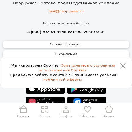
Универсальность — идеальны
Happywear - оптово-производственная компания
для активных игр, спорта,
прогулок и детского сада;
mail@happywear.ru
Разнообразие стилей — от
нарядных моделей с изысканным
Доставка по всей России
декором до лаконичных
повседневных вариантов;
8 (800) 707-51-41
пн-вс
8:00-20:00
МСК
Комфорт — мягкие дышащие
ткани, не стесняющие движений;
Яркие дизайны — смелые
Сервис и помощь
цветовые решения и стильные
принты.
О компании
Выбирайте футболки, которые
подарят комфорт и радость
Клиентам
Мы используем Cookies.
Ознакомьтесь с условиями
каждый день!
использования Cookies
.
Скачать
Продолжая работу с сайтом вы принимаете условия
Ассортимент
публичной оферты
.
В ассортименте нашего
интернет-магазина
представлены модели
популярных фасонов:
приталенного силуэта;
свободного кроя оверсайз;
с удлинённой спинкой;
Главная
Каталог
Профиль
Избранное
Корзина
укороченные;
Перейти на основную версию сайта
стильные поло;
с рюшами и воланами.
С нами интересно! Присоединяйся :)