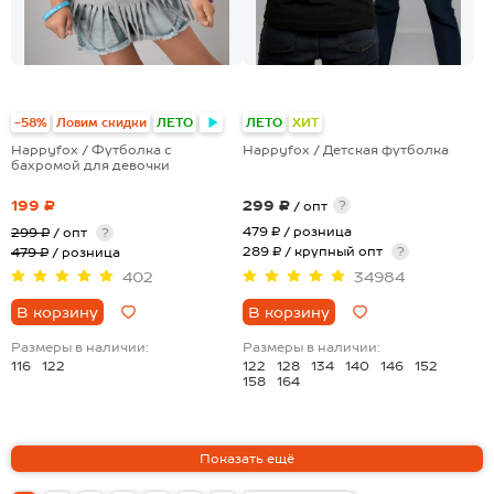
+19
-58%
Ловим скидки
ЛЕТО
ЛЕТО
ХИТ
Happyfox / Футболка с
Happyfox / Детская футболка
бахромой для девочки
199 ₽
299 ₽
?
/ опт
479 ₽
/ розница
299 ₽
/ опт
?
289 ₽ / крупный опт
?
479 ₽
/ розница
402
34984
В корзину
В корзину
Размеры в наличии:
Размеры в наличии:
116
122
122
128
134
140
146
152
158
164