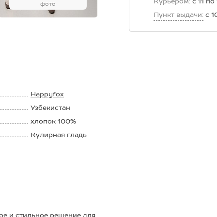
Курьером:
с 11 по
фото
Пункт выдачи:
с 1
Happyfox
Узбекистан
хлопок 100%
Кулирная гладь
145 г/м2
ое и стильное решение для