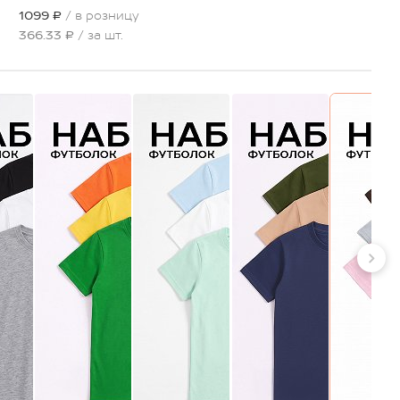
1099 ₽
/ в розницу
366.33 ₽
/ за шт.