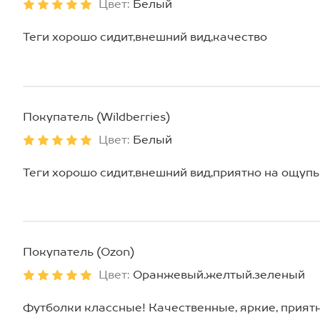
Цвет:
Белый
Теги хорошо сидит,внешний вид,качество
Покупатель (Wildberries)
Цвет:
Белый
Теги хорошо сидит,внешний вид,приятно на ощупь
Покупатель (Ozon)
Цвет:
Оранжевый.желтый.зеленый
Футболки классные! Качественные, яркие, приятн