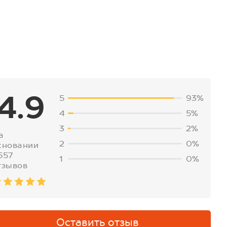
4.9
5
93%
4
5%
3
2%
а
2
0%
сновании
557
1
0%
тзывов
Оставить отзыв