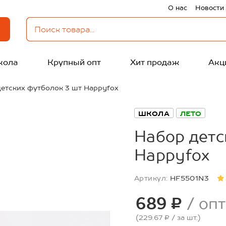
О нас
Новости
кола
Крупный опт
Хит продаж
Акц
етских футболок 3 шт Happyfox
ШКОЛА
ЛЕТО
Набор детс
Happyfox
Артикул:
HF5501N3
689 ₽
/ опт
(229.67 ₽
/ за шт.
)