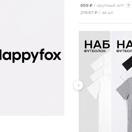
659 ₽
/ крупный опт
?
219.67 ₽
/ за шт.