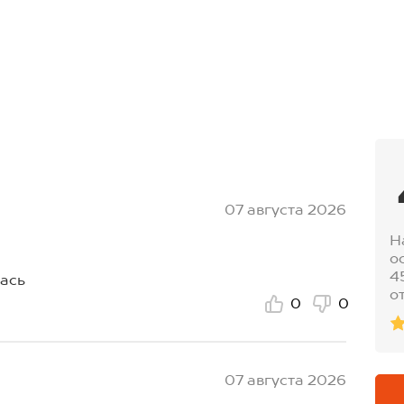
07 августа 2026
Н
о
4
ась
о
0
0
07 августа 2026