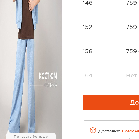
146
759
152
759
158
759
164
Нет 
До
Доставка:
в
Моск
Показать больше