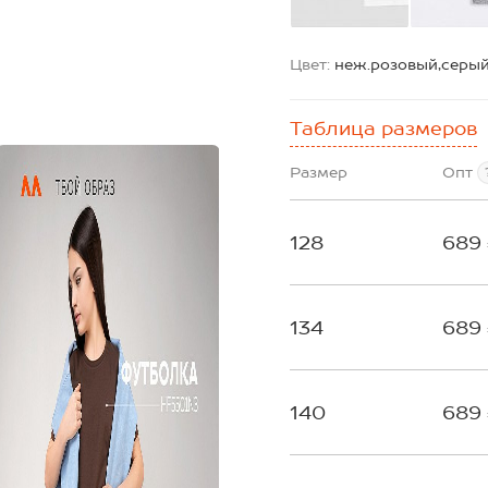
Цвет:
неж.розовый,серы
Таблица размеров
Размер
Опт
128
689
134
689
140
689