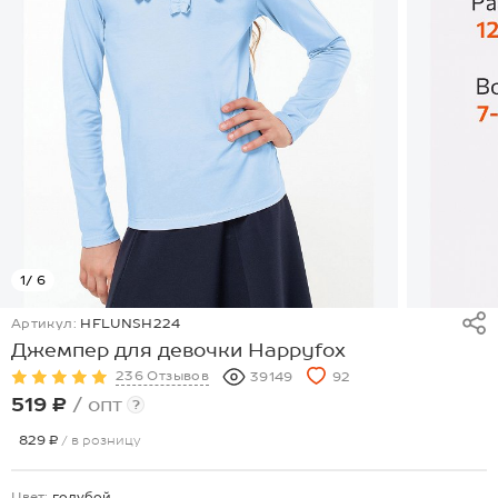
1
/ 6
Артикул:
HFLUNSH224
Джемпер для девочки Happyfox
236 Отзывов
39149
92
519 ₽
/ опт
?
829 ₽
/ в розницу
Цвет:
голубой