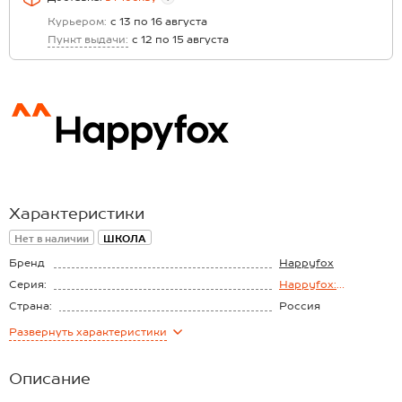
Курьером:
с 13 по 16 августа
Пункт выдачи:
с 12 по 15 августа
Характеристики
Нет в наличии
ШКОЛА
Бренд
Happyfox
Серия:
Happyfox:
Школьная пора
Страна:
Россия
Состав:
95% хлопок 5%
Развернуть
характеристики
лайкра
Материал:
Кулирная гладь
Плотность ткани:
170г/м2
Описание