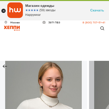
Магазин одежды
Скачать
☆☆☆☆☆
★★★★★
(59) звезды
Happywear
Москва
3971 ПВЗ
8 (800) 707-51-41
ДЕО