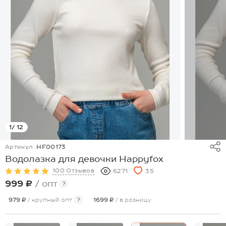
1
/ 12
Артикул:
HF00173
Водолазка для девочки Happyfox
100 Отзывов
6271
35
999 ₽
/ опт
?
979 ₽
/ крупный опт
?
1699 ₽
/ в розницу