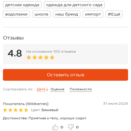
Модель Даша, ее рост 161, параметры: 81-63-86. На ней размер 164.
Размер 164: длина:61 см; ширина:40 см; длина рукава внешняя:61
детская одежда
одежда для детского сада
см; длина рукава внутренняя:49 см.
Размер 170: длина:63 см; ширина:41 см; длина рукава внешняя:63
водолазки
школа
наш бренд
импорт
#Ещё
см; длина рукава внутренняя:51 см
*замеры выборочные, могут незначительно отличаться.
Отзывы
4.8
На основании
100 отзывов
Оставить отзыв
Сортировать по:
Дате
Оценке
Полезности
31 июля 2026
Покупатель (Wildberries)
Цвет:
Бежевый
Достоинства: Приятная к телу, хорошо сидит.
0
0