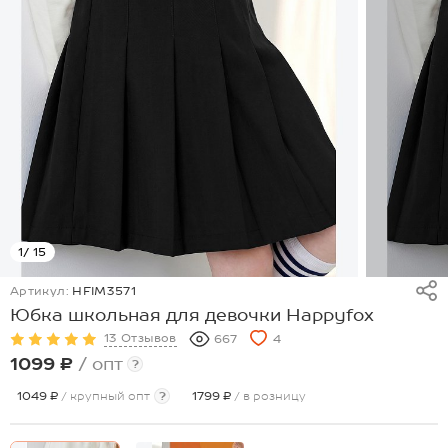
1
/ 15
Артикул:
HFIM3571
Юбка школьная для девочки Happyfox
13 Отзывов
667
4
1099 ₽
/ опт
?
1049 ₽
/ крупный опт
?
1799 ₽
/ в розницу