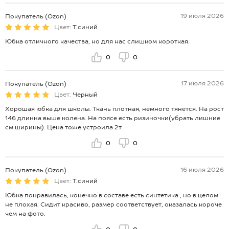
19 июля 2026
Покупатель (Ozon)
Цвет:
Т.синий
Юбка отличного качества, но для нас слишком короткая.
0
0
17 июля 2026
Покупатель (Ozon)
Цвет:
Черный
Хорошая юбка для школы. Ткань плотная, немного тянется. На рост
146 длинна выше колена. На поясе есть ризиночки(убрать лишние
см ширины). Цена тоже устроила 2т
0
0
16 июля 2026
Покупатель (Ozon)
Цвет:
Т.синий
Юбка понравилась, конечно в составе есть синтетика , но в целом
не плохая. Сидит красиво, размер соответствует, оказалась короче
чем на фото.