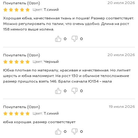
20 июля 2026
Покупатель (Ozon)
Цвет:
Т.синий
Хорошая юбка, качественная ткань и пошив! Размер соответствует.
Можно регулировать по талии, что очень удобно. Длина на рост
158 немного выше колена.
0
0
20 июля 2026
Покупатель (Ozon)
Цвет:
Черный
Юбка плотная по материалу, красивая и качественная. Но липнет
шерсть и юбка маломерит. На рост 130 и обычное телосложение
размер пришлось взять 146. Брали сначала Ю134 - мала
0
0
19 июля 2026
Покупатель (Ozon)
Цвет:
Т.синий
юбка хорошая. раэмер соответствует
0
0