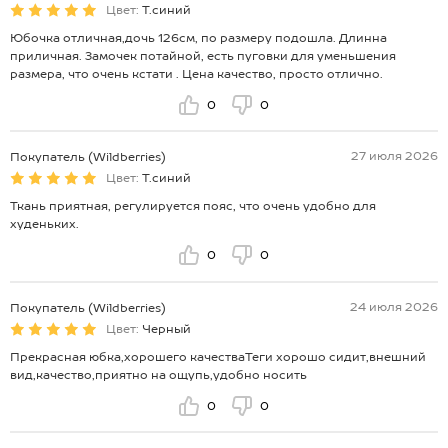
Цвет:
Т.синий
Юбочка отличная,дочь 126см, по размеру подошла. Длинна
приличная. Замочек потайной, есть пуговки для уменьшения
размера, что очень кстати . Цена качество, просто отлично.
0
0
27 июля 2026
Покупатель (Wildberries)
Цвет:
Т.синий
Ткань приятная, регулируется пояс, что очень удобно для
худеньких.
0
0
24 июля 2026
Покупатель (Wildberries)
Цвет:
Черный
Прекрасная юбка,хорошего качестваТеги хорошо сидит,внешний
вид,качество,приятно на ощупь,удобно носить
0
0