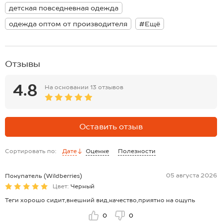
практичность и стиль, оставаясь актуальной на протяжении всего
детская повседневная одежда
учебного года.
одежда оптом от производителя
#Ещё
Отзывы
4.8
На основании
13 отзывов
Оставить отзыв
Сортировать по:
Дате
Оценке
Полезности
05 августа 2026
Покупатель (Wildberries)
Цвет:
Черный
Теги хорошо сидит,внешний вид,качество,приятно на ощупь
0
0