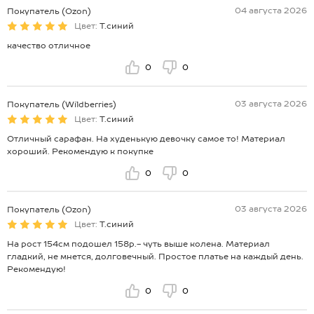
04 августа 2026
Покупатель (Ozon)
Цвет:
Т.синий
качество отличное
0
0
03 августа 2026
Покупатель (Wildberries)
Цвет:
Т.синий
Отличный сарафан. На худенькую девочку самое то! Материал
хороший. Рекомендую к покупке
0
0
03 августа 2026
Покупатель (Ozon)
Цвет:
Т.синий
На рост 154см подошел 158р.- чуть выше колена. Материал
гладкий, не мнется, долговечный. Простое платье на каждый день.
Рекомендую!
0
0