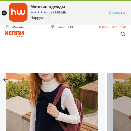
Магазин одежды
Скачать
☆☆☆☆☆
★★★★★
(59) звезды
Happywear
Москва
3975 ПВЗ
8 (800) 707-51-41
ДЕО