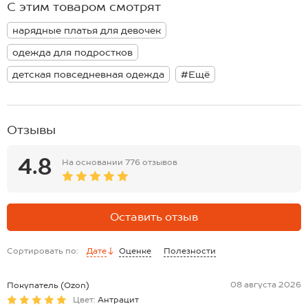
С этим товаром смотрят
праздников. Однотонное платье отлично подойдет для осени,
Размер 158: длина:87 см; ширина:41 см.
весны и лета. Оно поможет создать праздничный образ для
Размер 164: длина:90 см; ширина:42 см.
нарядные платья для девочек
последнего звонка и выпускного!
*замеры выборочные, могут незначительно отличаться.
одежда для подростков
детская повседневная одежда
#Ещё
Отзывы
4.8
На основании
776 отзывов
Оставить отзыв
Сортировать по:
Дате
Оценке
Полезности
08 августа 2026
Покупатель (Ozon)
Цвет:
Антрацит