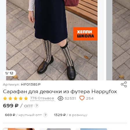
1
/ 12
Артикул:
HF0138SP
Сарафан для девочки из футера Happyfox
776 Отзывов
52531
254
699 ₽
/ опт
?
669 ₽
/ крупный опт
?
1329 ₽
/ в розницу