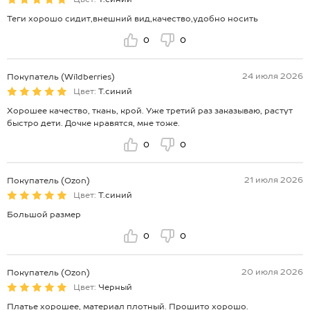
Теги хорошо сидит,внешний вид,качество,удобно носить
0
0
24 июля 2026
Покупатель (Wildberries)
Цвет:
Т.синий
Хорошее качество, ткань, крой. Уже третий раз заказываю, растут
быстро дети. Дочке нравятся, мне тоже.
0
0
21 июля 2026
Покупатель (Ozon)
Цвет:
Т.синий
Большой размер
0
0
20 июля 2026
Покупатель (Ozon)
Цвет:
Черный
Платье хорошее, материал плотный. Прошито хорошо.