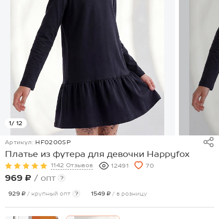
1
/ 12
Артикул:
HF0200SP
Платье из футера для девочки Happyfox
1142 Отзывов
12491
70
969 ₽
/ опт
?
929 ₽
/ крупный опт
?
1549 ₽
/ в розницу