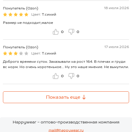
18 июля 2026
Покупатель (Ozon)
Цвет:
Т.синий
Размер не подходит,малое
0
0
17 июля 2026
Покупатель (Ozon)
Цвет:
Т.синий
Доброго времени суток. Заказывали на рост 164. В плечах и груди
вс норм. Но очень коротенькое... Ну это наше мнение. Не выкупили.
0
0
Показать еще
Happywear - оптово-производственная компания
mail@happywear.ru