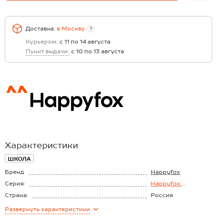
Доставка:
в
Москву
?
Курьером:
с 11 по 14 августа
Пункт выдачи:
с 10 по 13 августа
Характеристики
ШКОЛА
Бренд
Happyfox
Серия:
Happyfox:
Школьная пора
Страна:
Россия
Состав:
74% хлопок, 21%
Развернуть
характеристики
полиэстер, 5%