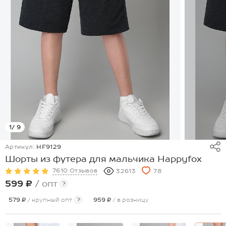
1
/ 9
Артикул:
HF9129
Шорты из футера для мальчика Happyfox
7610 Отзывов
32613
78
599 ₽
/ опт
?
579 ₽
/ крупный опт
?
959 ₽
/ в розницу