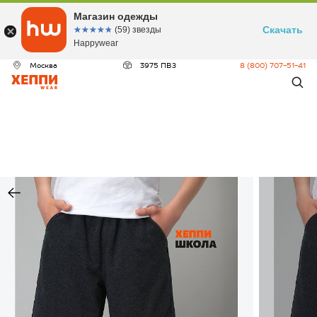
Магазин одежды
Скачать
☆☆☆☆☆
★★★★★
(59) звезды
Happywear
Москва
3975 ПВЗ
8 (800) 707-51-41
ДЕО