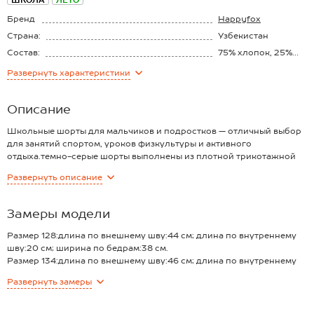
ШКОЛА
ЛЕТО
Бренд
Happyfox
Страна:
Узбекистан
Состав:
75% хлопок, 25%
полиэстер
Материал:
Футер
Развернуть
характеристики
Плотность ткани:
220 г/м2
Описание
Школьные шорты для мальчиков и подростков — отличный выбор
для занятий спортом, уроков физкультуры и активного
отдыха.темно-серые шорты выполнены из плотной трикотажной
ткани футер, что делает её удобной и долговечной.
Развернуть
описание
Преимущества:
— свободный крой — хлопковые спортивные шорты не стесняют
движений, идеально подходят для физкультуры и активных игр;
Замеры модели
— натуральный хлопок — дышащая ткань дарит комфорт в течение
всего учебного дня;
Размер 128:длина по внешнему шву:44 см; длина по внутреннему
— эластичный пояс с мягким шнурком — легко регулирует посадку
шву:20 см; ширина по бедрам:38 см.
по фигуре;
Размер 134:длина по внешнему шву:46 см; длина по внутреннему
— детские шорты имеют вместительные боковые карманы;
шву:21 см; ширина по бедрам:39 см.
Развернуть
замеры
— универсальный дизайн — однотонные шорты подходят как для
Размер 140:длина по внешнему шву:48 см; длина по внутреннему
школы, так и для повседневных прогулок.
шву:22 см; ширина по бедрам:40 см.
Трикотажные шорты длиной до колена — стильный и практичный
Размер 146:длина по внешнему шву:49 см; длина по внутреннему