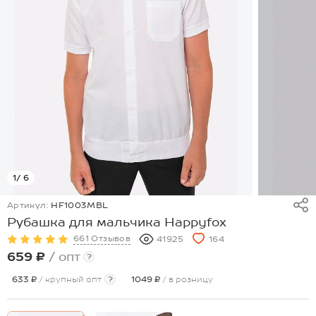
1
/ 6
Артикул:
HF1003MBL
Рубашка для мальчика Happyfox
661 Отзывов
41925
164
659 ₽
/ опт
?
633 ₽
/ крупный опт
?
1049 ₽
/ в розницу