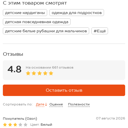
С этим товаром смотрят
Подростковая рубашка станет идеальным дополнением школьной
Размер 164: длина:62 см; ширина:47 см.
формы, а ещё отлично подойдёт для повседневных прогулок
*замеры выборочные, могут незначительно отличаться.
детские кардиганы
одежда для подростков
весной, летом и осенью, а также для торжественных мероприятий
на 1 сентября, для последнего звонка и выпускного.
детская повседневная одежда
детские белые рубашки для мальчиков
#Ещё
Отзывы
4.8
На основании
661 отзывов
Оставить отзыв
Сортировать по:
Дате
Оценке
Полезности
07 августа 2026
Покупатель (Ozon)
Цвет:
Белый