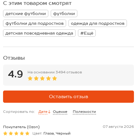
С этим товаром смотрят
Размер 164: длина:66 см; ширина:45 см.
*замеры выборочные, могут незначительно отличаться.
детские футболки
футболки
футболки для подростков
одежда для подростков
детская повседневная одежда
#Ещё
Отзывы
4.9
На основании
3494 отзывов
Оставить отзыв
Сортировать по:
Дате
Оценке
Полезности
07 августа 2026
Покупатель (Ozon)
Цвет:
Глаза, Черный