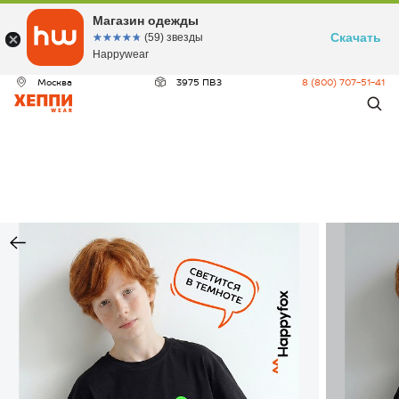
Магазин одежды
Скачать
☆☆☆☆☆
★★★★★
(59) звезды
Happywear
Москва
3975 ПВЗ
8 (800) 707-51-41
ДЕО