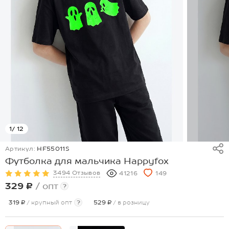
1
/ 12
Артикул:
HF55011S
Футболка для мальчика Happyfox
3494 Отзывов
41216
149
329 ₽
/ опт
?
319 ₽
/ крупный опт
?
529 ₽
/ в розницу