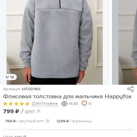
1
/ 12
Артикул:
HF00160
Флисовая толстовка для мальчика Happyfox
224 Отзывов
1636
6
799 ₽
/ опт
?
769 ₽
/ крупный опт
?
1299 ₽
/ в розницу