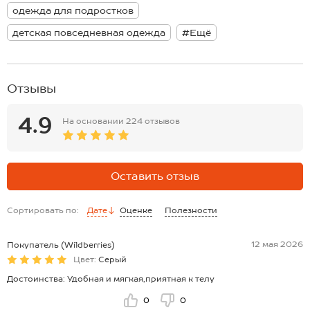
Размер 158: длина:62 см; ширина:51 см; длина рукава внешняя:70
одежда для подростков
см; длина рукава внутренняя:47 см.
*замеры выборочные, могут незначительно отличаться.
детская повседневная одежда
#Ещё
Отзывы
4.9
На основании
224 отзывов
Оставить отзыв
Сортировать по:
Дате
Оценке
Полезности
12 мая 2026
Покупатель (Wildberries)
Цвет:
Серый
Достоинства: Удобная и мягкая,приятная к телу
0
0