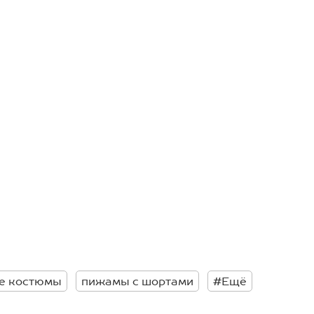
е костюмы
пижамы с шортами
#Ещё