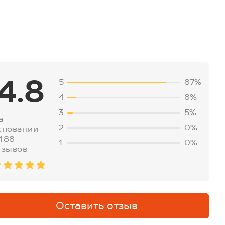
4.8
5
87%
4
8%
3
5%
а
2
0%
сновании
488
1
0%
тзывов
Оставить отзыв