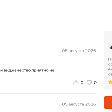
05 августа 2026
Н
о
4
й вид,качество,приятно на
о
0
0
05 августа 2026