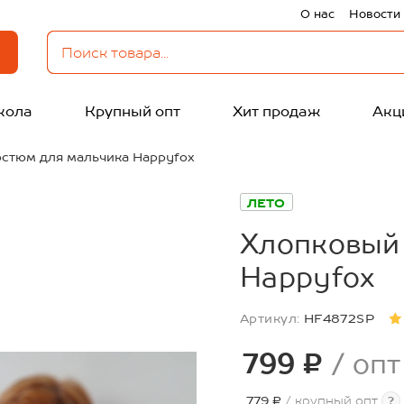
О нас
Новости
кола
Крупный опт
Хит продаж
Акц
стюм для мальчика Happyfox
ЛЕТО
Хлопковый
Happyfox
Артикул:
HF4872SP
799 ₽
/ опт
779 ₽
/ крупный опт
?