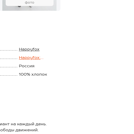
фото
Happyfox
Happyfox:
Аниме.черный
Россия
100% хлопок
Кулирная гладь
140 г/м2
иант на каждый день.
вободы движений.