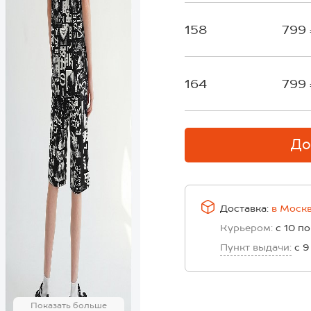
158
799
164
799
До
Доставка:
в
Моск
Курьером:
с 10 по
Пункт выдачи:
с 9
Показать больше