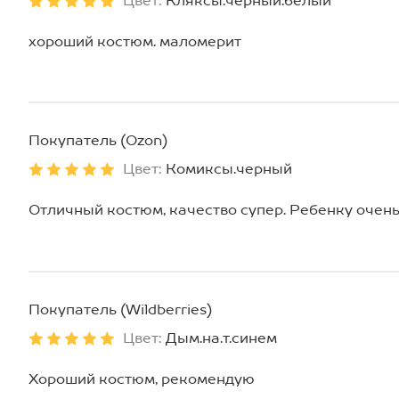
Цвет:
Кляксы.черный.белый
хороший костюм. маломерит
Покупатель (Ozon)
Цвет:
Комиксы.черный
Отличный костюм, качество супер. Ребенку очень
Покупатель (Wildberries)
Цвет:
Дым.на.т.синем
Хороший костюм, рекомендую