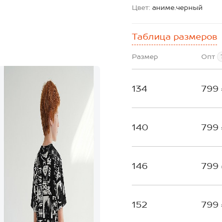
Цвет:
аниме.черный
Таблица размеров
Размер
Опт
134
799
140
799
146
799
152
799