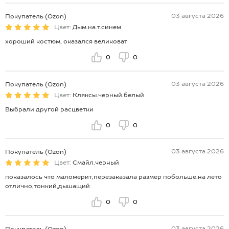
03 августа 2026
Покупатель (Ozon)
Цвет:
Дым.на.т.синем
хороший костюм, оказался великоват
0
0
03 августа 2026
Покупатель (Ozon)
Цвет:
Кляксы.черный.белый
Выбрали другой расцветки
0
0
03 августа 2026
Покупатель (Ozon)
Цвет:
Смайл.черный
показалось что маломерит,перезаказала размер побольше.на лето
отлично,тонкий,дышащий
0
0
03 августа 2026
Покупатель (Ozon)