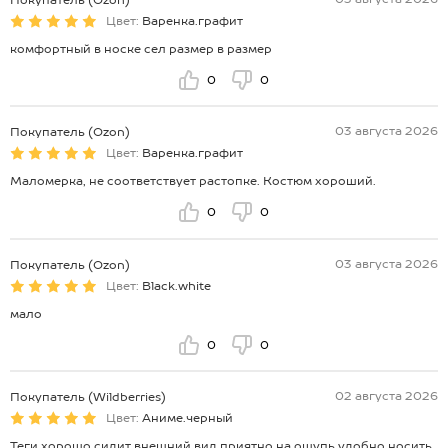
Цвет:
Варенка.графит
комфортный в носке сел размер в размер
0
0
03 августа 2026
Покупатель (Ozon)
Цвет:
Варенка.графит
Маломерка, не соответствует растопке. Костюм хороший.
0
0
03 августа 2026
Покупатель (Ozon)
Цвет:
Black.white
мало
0
0
02 августа 2026
Покупатель (Wildberries)
Цвет:
Аниме.черный
Теги хорошо сидит,внешний вид,приятно на ощупь,удобно носить