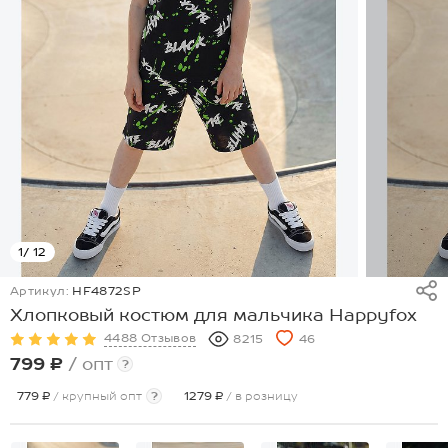
1
/ 12
Артикул:
HF4872SP
Хлопковый костюм для мальчика Happyfox
4488 Отзывов
8215
46
799 ₽
/ опт
?
779 ₽
/ крупный опт
?
1279 ₽
/ в розницу