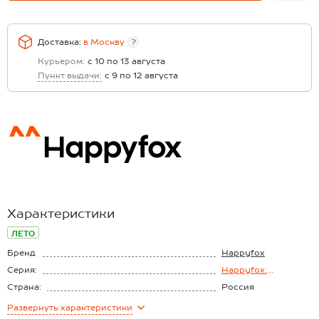
Доставка:
в
Москву
?
Курьером:
с 10 по 13 августа
Пункт выдачи:
с 9 по 12 августа
Характеристики
ЛЕТО
Бренд
Happyfox
Серия:
Happyfox:
black.white
Страна:
Россия
Состав:
100% хлопок
Развернуть
характеристики