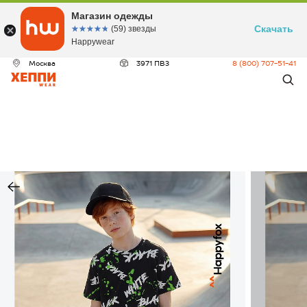
Магазин одежды
Скачать
☆☆☆☆☆
★★★★★
(59) звезды
Happywear
Москва
3971 ПВЗ
8 (800) 707-51-41
ДЕО