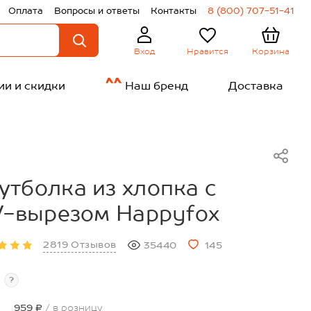
Оплата
Вопросы и ответы
Контакты
8 (800) 707-51-41
Нравится
Корзина
Вход
ии и скидки
Наш бренд
Доставка
тболка из хлопка с
V-вырезом Happyfox
2819 Отзывов
35440
145
?
959 ₽
/ в розницу