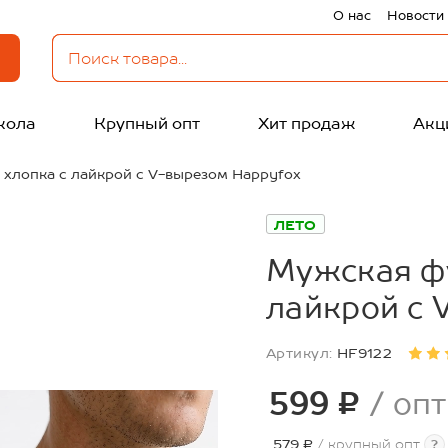
О нас
Новости
кола
Крупный опт
Хит продаж
Акц
 хлопка с лайкрой с V-вырезом Happyfox
ЛЕТО
Мужская фу
лайкрой с 
Артикул:
HF9122
599 ₽
/ опт
579 ₽
/ крупный опт
?