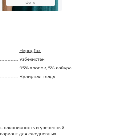
фото
Happyfox
Узбекистан
95% хлопок, 5% лайкра
Кулирная гладь
170 г/м2
т, лаконичность и уверенный
 вариант для ежедневных