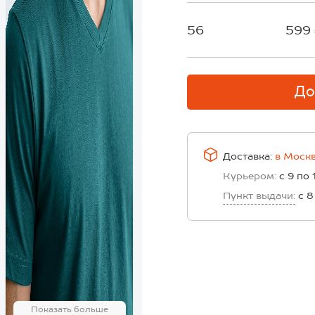
56
599
До
Доставка:
в
Моск
Курьером:
с 9 по 
Пункт выдачи:
с 8
Показать больше