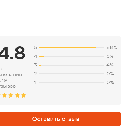
4.8
5
88%
4
8%
3
4%
а
2
0%
сновании
819
1
0%
тзывов
Оставить отзыв