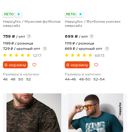
+1
+15
ЛЕТО
ЛЕТО
Happyfox / Мужская футболка
Happyfox / Футболка унисекс
оверсайз
оверсайз
759 ₽
699 ₽
?
?
/ опт
/ опт
1199 ₽
/ розница
1119 ₽
/ розница
729 ₽ / крупный опт
?
669 ₽ / крупный опт
?
1217
6813
В корзину
В корзину
Размеры в наличии:
Размеры в наличии:
46
48
50
52
44-46
48-50
52-54