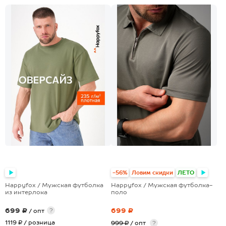
-56%
Ловим скидки
ЛЕТО
Happyfox / Мужская футболка
Happyfox / Мужская футболка-
из интерлока
поло
699 ₽
699 ₽
?
/ опт
1119 ₽
/ розница
999 ₽
/ опт
?