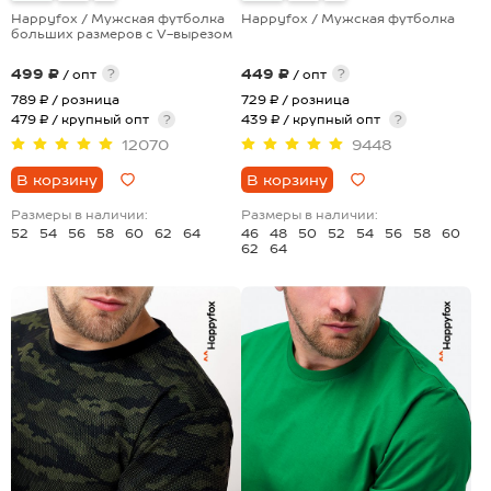
Happyfox / Мужская футболка
Happyfox / Мужская футболка
больших размеров c V-вырезом
499 ₽
449 ₽
?
?
/ опт
/ опт
789 ₽
/ розница
729 ₽
/ розница
479 ₽ / крупный опт
?
439 ₽ / крупный опт
?
12070
9448
В корзину
В корзину
Размеры в наличии:
Размеры в наличии:
52
54
56
58
60
62
64
46
48
50
52
54
56
58
60
62
64