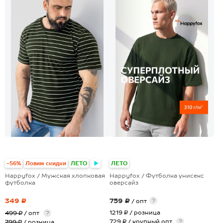
+2
+1
-56%
Ловим скидки
ЛЕТО
ЛЕТО
Happyfox / Мужская хлопковая
Happyfox / Футболка унисекс
футболка
оверсайз
349 ₽
759 ₽
?
/ опт
1219 ₽
/ розница
499 ₽
/ опт
?
729 ₽ / крупный опт
?
799 ₽
/ розница