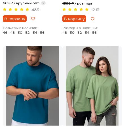
669 ₽ / крупный опт
?
1599 ₽
/ розница
483
1213
В корзину
В корзину
Размеры в наличии:
Размеры в наличии:
46
48
50
52
54
56
48
50
52
54
56