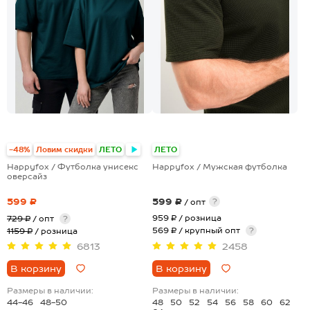
+15
+1
-48%
Ловим скидки
ЛЕТО
ЛЕТО
Happyfox / Футболка унисекс
Happyfox / Мужская футболка
оверсайз
599 ₽
599 ₽
?
/ опт
959 ₽
/ розница
729 ₽
/ опт
?
569 ₽ / крупный опт
?
1159 ₽
/ розница
6813
2458
В корзину
В корзину
Размеры в наличии:
Размеры в наличии:
44-46
48-50
48
50
52
54
56
58
60
62