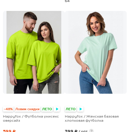
64
+15
+13
-48%
Ловим скидки
ЛЕТО
ЛЕТО
Happyfox / Футболка унисекс
Happyfox / Женская базовая
оверсайз
хлопковая футболка
599 ₽
399 ₽
?
/ опт