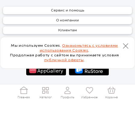
зеленого цвета оптом просто,
ведь минимальная цена для
Сервис и помощь
оплаты оптового заказа 5000
рублей – просто добавьте в
О компании
корзину любых товаров свыше
минимальной суммы и
Клиентам
оформляйте заказ. Без рядов.
Скачать
При заказе на сумму меньше
Мы используем Cookies.
Ознакомьтесь с условиями
5000 рублей стоимость
использования Cookies
.
пересчитается по розничной
Продолжая работу с сайтом вы принимаете условия
цене.
публичной оферты
.
Доставка по Москве и России в
срок от двух дней. На странице
доставки или в корзине
выбирайте ближайший пункт
выдачи заказов или доставку
Перейти на основную версию сайта
курьером.
Главная
Каталог
Профиль
Избранное
Корзина
С нами интересно! Присоединяйся :)
Для постоянных покупателей
предусмотрена программа
лояльности, регулярные акции и
скидки.