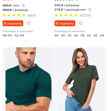
599 ₽
/ розница
729 ₽
/ опт
?
379 ₽ / крупный опт
?
1159 ₽
/ розница
6813
30379
В корзину
В корзину
Размеры в наличии:
Размеры в наличии:
48-50
52-54
44
50
52
56
58
60
62
64