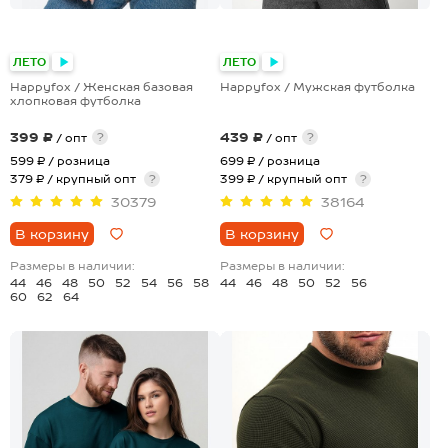
+13
+8
ЛЕТО
ЛЕТО
Happyfox / Женская базовая
Happyfox / Мужская футболка
хлопковая футболка
399 ₽
439 ₽
?
?
/ опт
/ опт
599 ₽
/ розница
699 ₽
/ розница
379 ₽ / крупный опт
?
399 ₽ / крупный опт
?
30379
38164
В корзину
В корзину
Размеры в наличии:
Размеры в наличии:
44
46
48
50
52
54
56
58
44
46
48
50
52
56
60
62
64