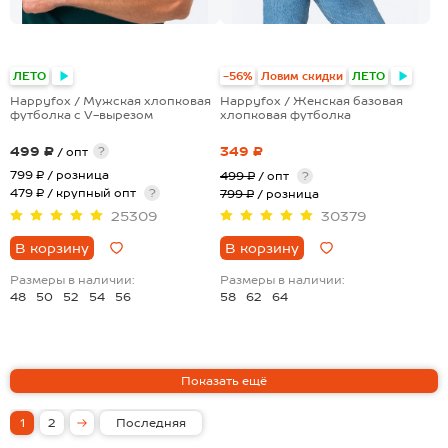
+4
+13
ЛЕТО
-56%
Ловим скидки
ЛЕТО
Happyfox / Мужская хлопковая
Happyfox / Женская базовая
футболка с V-вырезом
хлопковая футболка
499 ₽
349 ₽
?
/ опт
799 ₽
/ розница
499 ₽
/ опт
?
479 ₽ / крупный опт
?
799 ₽
/ розница
25309
30379
В корзину
В корзину
Размеры в наличии:
Размеры в наличии:
48
50
52
54
56
58
62
64
1
2
Последняя