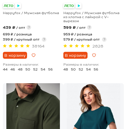
+8
+1
ЛЕТО
ЛЕТО
Happyfox / Мужская футболка
Happyfox / Мужская футболка
из хлопка с лайкрой с V-
вырезом
439 ₽
599 ₽
?
?
/ опт
/ опт
699 ₽
/ розница
959 ₽
/ розница
399 ₽ / крупный опт
?
579 ₽ / крупный опт
?
38164
2828
В корзину
В корзину
Размеры в наличии:
Размеры в наличии:
44
46
48
50
52
54
56
48
50
52
54
56