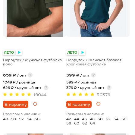
+8
+13
ЛЕТО
ЛЕТО
Happyfox / Мужская футболка-
Happyfox / Женская базовая
поло
хлопковая футболка
659 ₽
399 ₽
?
?
/ опт
/ опт
1049 ₽
/ розница
599 ₽
/ розница
629 ₽ / крупный опт
?
379 ₽ / крупный опт
?
19044
30379
В корзину
В корзину
Размеры в наличии:
Размеры в наличии:
48
50
52
54
56
42
44
46
48
50
52
54
56
58
60
62
64