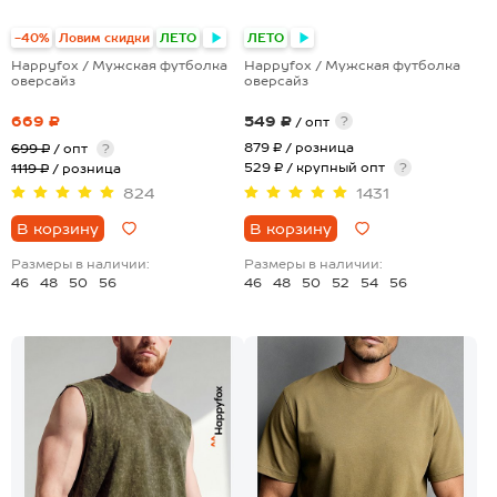
-40%
Ловим скидки
ЛЕТО
ЛЕТО
Happyfox / Мужская футболка
Happyfox / Мужская футболка
оверсайз
оверсайз
669 ₽
549 ₽
?
/ опт
879 ₽
/ розница
699 ₽
/ опт
?
529 ₽ / крупный опт
?
1119 ₽
/ розница
824
1431
В корзину
В корзину
Размеры в наличии:
Размеры в наличии:
46
48
50
56
46
48
50
52
54
56