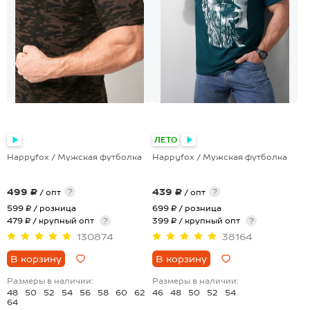
+17
+8
ЛЕТО
Happyfox / Мужская футболка
Happyfox / Мужская футболка
499 ₽
439 ₽
?
?
/ опт
/ опт
599 ₽
/ розница
699 ₽
/ розница
479 ₽ / крупный опт
?
399 ₽ / крупный опт
?
130874
38164
В корзину
В корзину
Размеры в наличии:
Размеры в наличии:
48
50
52
54
56
58
60
62
46
48
50
52
54
64