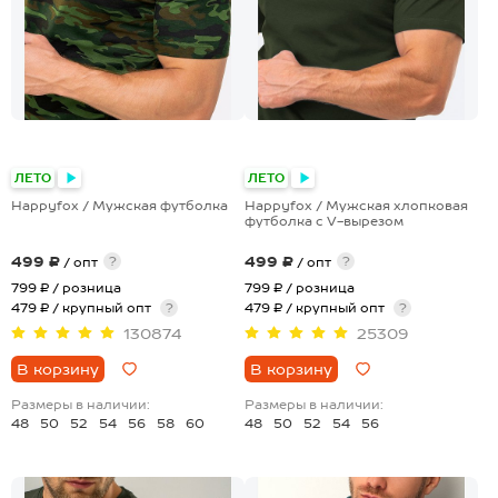
+17
+4
ЛЕТО
ЛЕТО
Happyfox / Мужская футболка
Happyfox / Мужская хлопковая
футболка с V-вырезом
499 ₽
499 ₽
?
?
/ опт
/ опт
799 ₽
/ розница
799 ₽
/ розница
479 ₽ / крупный опт
?
479 ₽ / крупный опт
?
130874
25309
В корзину
В корзину
Размеры в наличии:
Размеры в наличии:
48
50
52
54
56
58
60
48
50
52
54
56