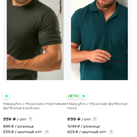
+8
ЛЕТО
Happyfox / Мужская спортивная
Happyfox / Мужская футболка-
футболка в рубчик
поло
559 ₽
659 ₽
?
?
/ опт
/ опт
899 ₽
/ розница
1049 ₽
/ розница
539 ₽ / крупный опт
?
629 ₽ / крупный опт
?