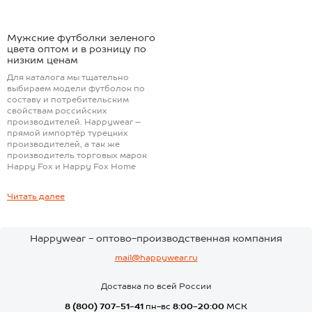
Мужские футболки зеленого
цвета оптом и в розницу по
низким ценам
Для каталога мы тщательно
выбираем модели футболок по
составу и потребительским
свойствам российских
производителей. Happywear –
прямой импортёр турецких
производителей, а так же
производитель торговых марок
Happy Fox и Happy Fox Home
Отзывы покупателей
Читать далее
У большинства товаров в
каталоге фуболок для мужчин
есть отзывы наших клиентов.
Happywear - оптово-производственная компания
Отзывы не модерируются - так мы
получаем обратную связь о
mail@happywear.ru
качестве продукции наших
поставщиков.
Доставка по всей России
Оптом и в розницу
8 (800) 707-51-41
пн-вс
8:00-20:00
МСК
Купить мужские футболки