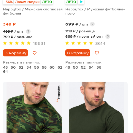
-56%
Ловим скидки
ЛЕТО
ЛЕТО
Happyfox / Мужская хлопковая
Happyfox / Мужская футболка-
футболка
поло
349 ₽
699 ₽
?
/ опт
1119 ₽
/ розница
499 ₽
/ опт
?
669 ₽ / крупный опт
?
799 ₽
/ розница
18681
3614
В корзину
В корзину
Размеры в наличии:
Размеры в наличии:
48
50
52
54
56
58
60
62
48
50
52
54
56
64