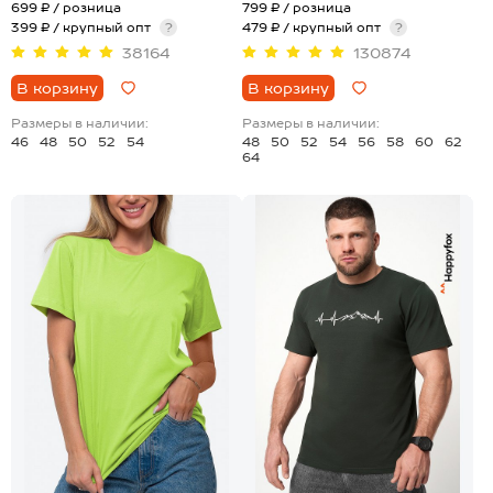
699 ₽
/ розница
799 ₽
/ розница
399 ₽ / крупный опт
?
479 ₽ / крупный опт
?
38164
130874
В корзину
В корзину
Размеры в наличии:
Размеры в наличии:
46
48
50
52
54
48
50
52
54
56
58
60
62
64