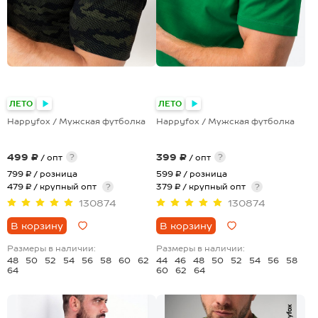
+17
+17
ЛЕТО
ЛЕТО
Happyfox / Мужская футболка
Happyfox / Мужская футболка
499 ₽
399 ₽
?
?
/ опт
/ опт
799 ₽
/ розница
599 ₽
/ розница
479 ₽ / крупный опт
?
379 ₽ / крупный опт
?
130874
130874
В корзину
В корзину
Размеры в наличии:
Размеры в наличии:
48
50
52
54
56
58
60
62
44
46
48
50
52
54
56
58
64
60
62
64