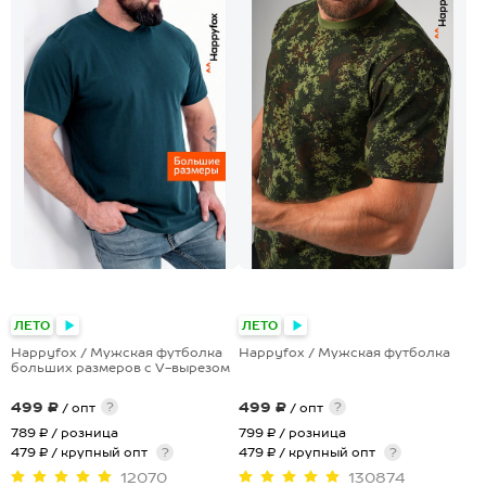
+1
+17
ЛЕТО
ЛЕТО
Happyfox / Мужская футболка
Happyfox / Мужская футболка
больших размеров c V-вырезом
499 ₽
499 ₽
?
?
/ опт
/ опт
789 ₽
/ розница
799 ₽
/ розница
479 ₽ / крупный опт
?
479 ₽ / крупный опт
?
12070
130874