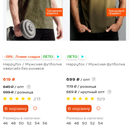
+2
-38%
Ловим скидки
ЛЕТО
ЛЕТО
Happyfox / Мужская футболка
Happyfox / Мужская футболка
оверсайз без рукавов
619 ₽
699 ₽
?
/ опт
1119 ₽
/ розница
649 ₽
/ опт
?
669 ₽ / крупный опт
?
999 ₽
/ розница
213
929
В корзину
В корзину
Размеры в наличии:
Размеры в наличии:
46
48
50
52
54
56
46
48
50
52
54