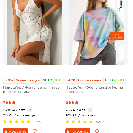
+15
-70%
Ловим скидки
ЛЕТО
ХИТ
-43%
Ловим скидки
ЛЕТО
ХИТ
Happyfox / Женское пляжное
Happyfox / Женская футболка
платье-туника
оверсайз
799 ₽
699 ₽
1649 ₽
/ опт
?
769 ₽
/ опт
?
2639 ₽
/ розница
1229 ₽
/ розница
375
6813
В корзину
В корзину