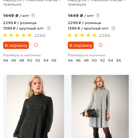
трапеция
трапеция
1449 ₽
1449 ₽
?
?
/ опт
/ опт
2299 ₽
/ розница
2299 ₽
/ розница
1389 ₽ / крупный опт
?
1389 ₽ / крупный опт
?
2286
2286
В корзину
В корзину
Размеры в наличии:
Размеры в наличии:
44
46
48
50
52
54
56
44
46
48
50
52
54
56