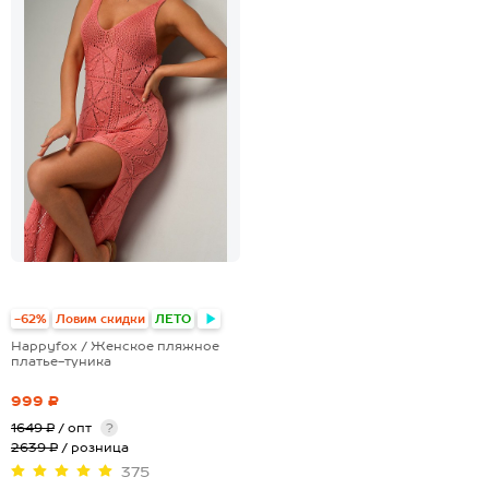
-62%
Ловим скидки
ЛЕТО
Happyfox / Женское пляжное
платье-туника
999 ₽
1649 ₽
/ опт
?
2639 ₽
/ розница
375