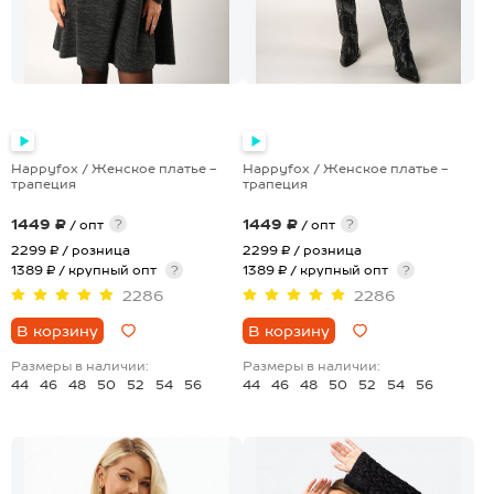
Happyfox / Женское платье -
Happyfox / Женское платье -
трапеция
трапеция
1449 ₽
1449 ₽
?
?
/ опт
/ опт
2299 ₽
/ розница
2299 ₽
/ розница
1389 ₽ / крупный опт
?
1389 ₽ / крупный опт
?
2286
2286
В корзину
В корзину
Размеры в наличии:
Размеры в наличии:
44
46
48
50
52
54
56
44
46
48
50
52
54
56