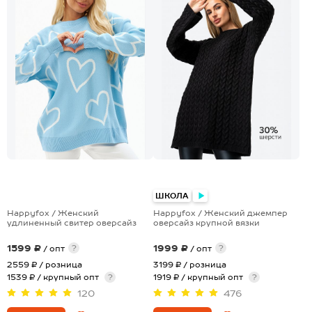
ШКОЛА
Happyfox / Женский
Happyfox / Женский джемпер
удлиненный свитер оверсайз
оверсайз крупной вязки
1599 ₽
1999 ₽
?
?
/ опт
/ опт
2559 ₽
/ розница
3199 ₽
/ розница
1539 ₽ / крупный опт
?
1919 ₽ / крупный опт
?
120
476