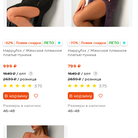
-62%
Ловим скидки
ЛЕТО
-70%
Ловим скидки
ЛЕТО
Happyfox / Женское пляжное
Happyfox / Женское пляжное
платье-туника
платье-туника
999 ₽
799 ₽
1649 ₽
/ опт
?
1649 ₽
/ опт
?
2639 ₽
/ розница
2639 ₽
/ розница
375
375
В корзину
В корзину
Размеры в наличии:
Размеры в наличии:
46-48
46-48