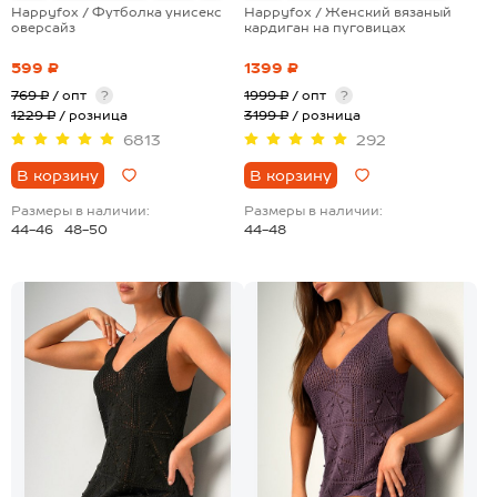
Happyfox / Футболка унисекс
Happyfox / Женский вязаный
оверсайз
кардиган на пуговицах
599 ₽
1399 ₽
769 ₽
/ опт
?
1999 ₽
/ опт
?
1229 ₽
/ розница
3199 ₽
/ розница
6813
292
В корзину
В корзину
Размеры в наличии:
Размеры в наличии:
44-46
48-50
44-48