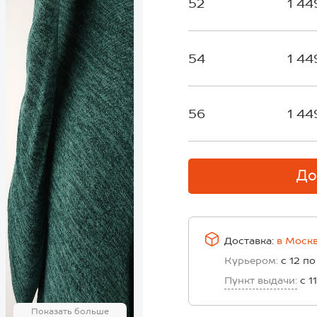
52
1 44
54
1 44
56
1 44
До
Доставка:
в
Моск
Курьером:
с 12 по
Пункт выдачи:
с 1
Показать больше