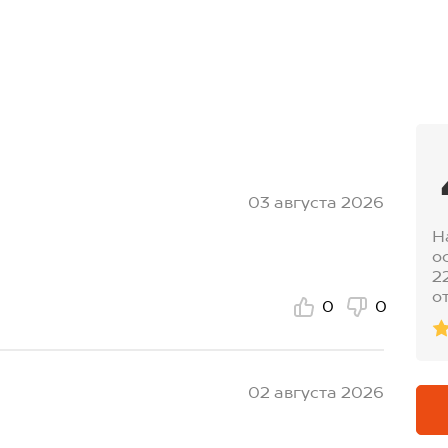
03 августа 2026
Н
о
2
о
0
0
02 августа 2026