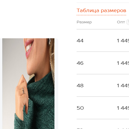
Таблица размеров
Размер
Опт
44
1 44
46
1 44
48
1 44
50
1 44