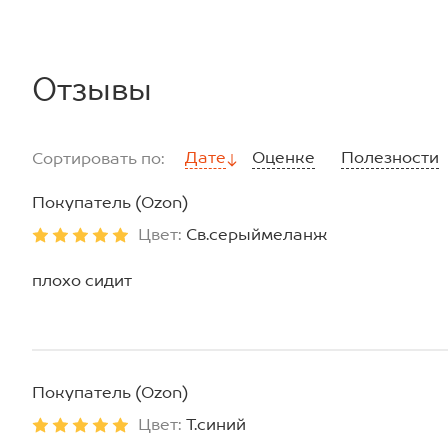
*замеры выборочные, могут незначительно отличаться.
Отзывы
Дате
Оценке
Полезности
Сортировать по:
Покупатель (Ozon)
Цвет:
Св.серыймеланж
плохо сидит
Покупатель (Ozon)
Цвет:
Т.синий