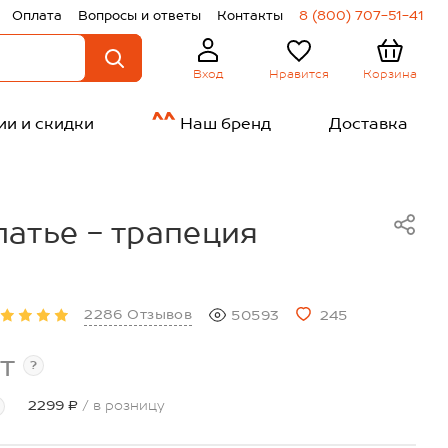
Оплата
Вопросы и ответы
Контакты
8 (800) 707-51-41
Нравится
Корзина
Вход
ии и скидки
Наш бренд
Доставка
атье - трапеция
2286 Отзывов
50593
245
т
?
2299 ₽
/ в розницу