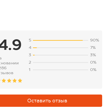
4.9
5
90%
4
7%
3
3%
а
2
0%
сновании
286
1
0%
тзывов
Оставить отзыв