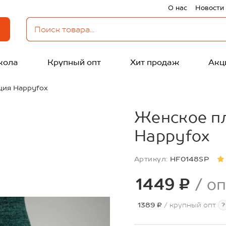
О нас
Новости
кола
Крупный опт
Хит продаж
Акц
ция Happyfox
Женское пл
Happyfox
Артикул:
HF0148SP
1449 ₽
/ оп
1389 ₽
/ крупный опт
?