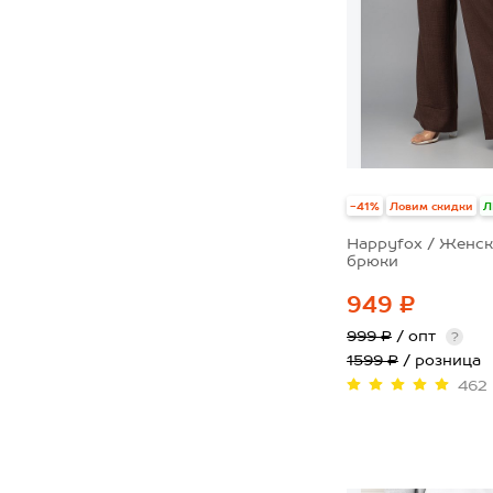
-41%
Ловим скидки
Л
Happyfox / Женск
брюки
949 ₽
999 ₽
/ опт
?
1599 ₽
/ розница
462
44