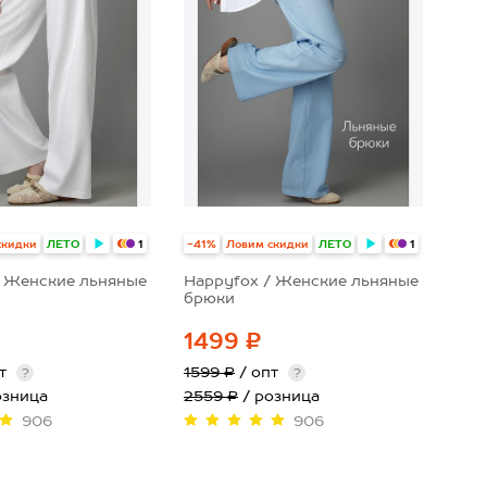
скидки
ЛЕТО
-41%
Ловим скидки
ЛЕТО
1
1
/ Женские льняные
Happyfox / Женские льняные
брюки
1499 ₽
пт
1599 ₽
/ опт
?
?
озница
2559 ₽
/ розница
906
906