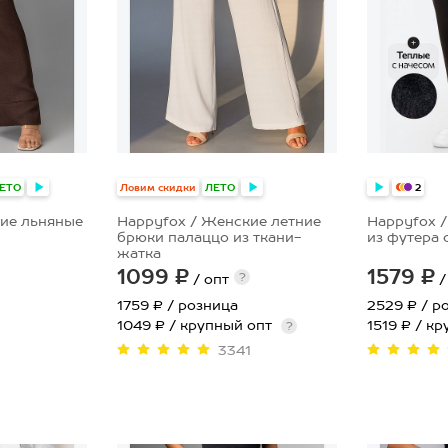
ЕТО
Ловим скидки
ЛЕТО
2
ие льняные
Happyfox / Женские летние
Happyfox 
брюки палаццо из ткани-
из футера 
жатка
1099 ₽
1579 ₽
?
/ опт
/
1759 ₽
/ розница
2529 ₽
/ р
1049 ₽ / крупный опт
1519 ₽ / к
?
3341
46
52