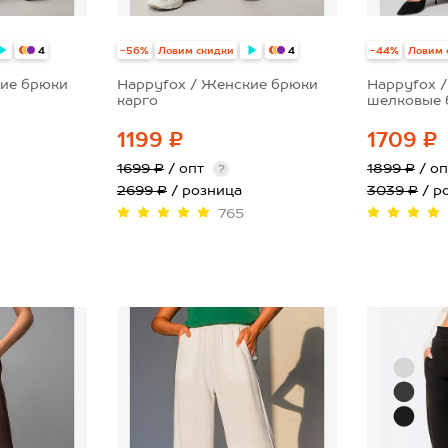
-56%
Ловим скидки
-44%
Ловим 
4
4
кие брюки
Happyfox / Женские брюки
Happyfox 
карго
шелковые 
1199 ₽
1709 ₽
1699 ₽
/ опт
1899 ₽
/ о
?
2699 ₽
/ розница
3039 ₽
/ р
765
40
42
42
50