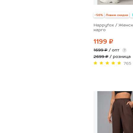
-56%
Ловим скидки
Happyfox / Женс
карго
1199 ₽
1699 ₽
/ опт
?
2699 ₽
/ розница
765
42