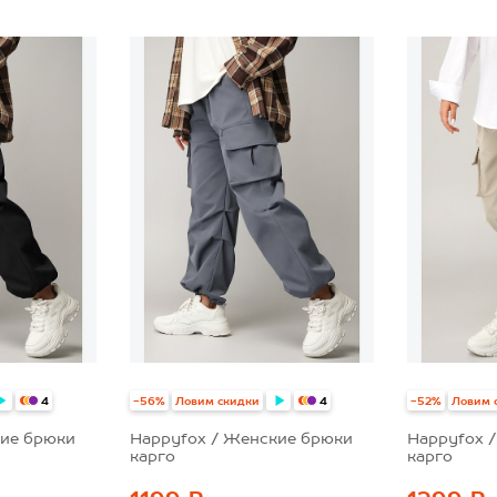
52
54
48
44
46
4
-56%
Ловим скидки
-52%
Ловим 
4
4
кие брюки
Happyfox / Женские брюки
Happyfox 
карго
карго