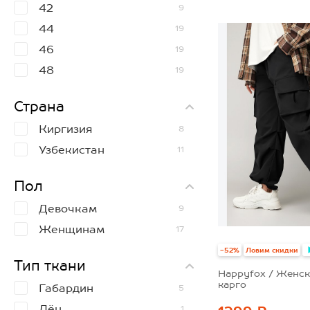
42
9
44
46
48
50
44
19
46
19
48
19
50
19
Страна
52
14
Киргизия
8
54
10
Узбекистан
11
Пол
Девочкам
9
Женщинам
17
-52%
Ловим скидки
Тип ткани
Happyfox / Женс
карго
Габардин
5
Лён
1