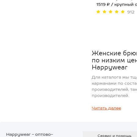
1519 ₽ / крупный 
912
50
Женские брюк
по низким це
Happywear
Для каталога мы т
карманами по соста
производителей, та
производителей.
Отзывы покуп
Читать далее
У большинства това
наших клиентов. От
обратную связь о к
Happywear - оптово-
Сервис и помощь