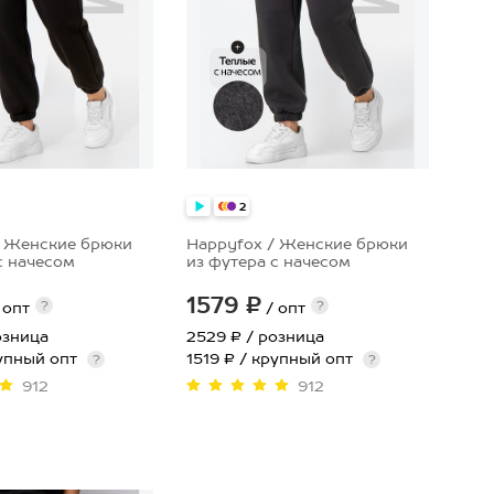
2
/ Женские брюки
Happyfox / Женские брюки
с начесом
из футера с начесом
1579 ₽
?
?
 опт
/ опт
озница
2529 ₽
/ розница
рупный опт
1519 ₽ / крупный опт
?
?
912
912
54