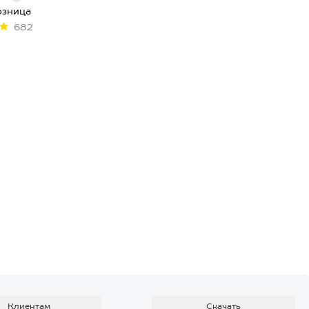
озница
682
Клиентам
Скачать