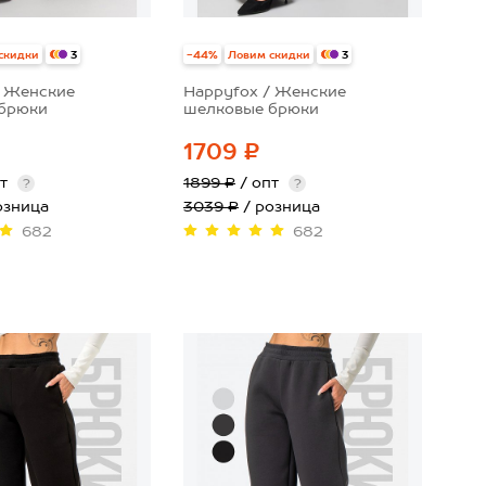
скидки
-44%
Ловим скидки
3
3
/ Женские
Happyfox / Женские
брюки
шелковые брюки
1709 ₽
пт
1899 ₽
/ опт
?
?
озница
3039 ₽
/ розница
682
682
50
52