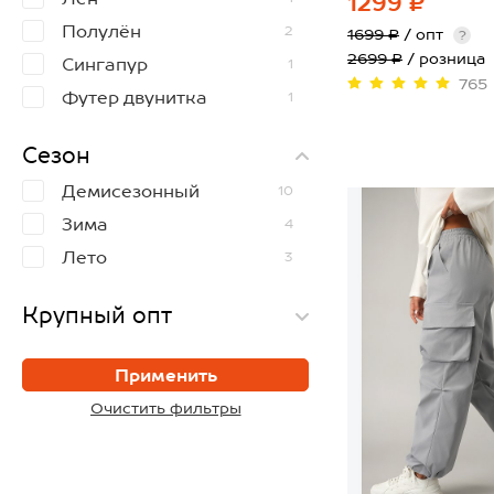
1299 ₽
Полулён
2
1699 ₽
/ опт
?
2699 ₽
/ розница
Сингапур
1
765
Футер двунитка
1
Футер с начёсом
4
Сезон
Футер трёхнитка
1
40
42
44
Демисезонный
10
Японский шёлк
4
Зима
4
Лето
3
Крупный опт