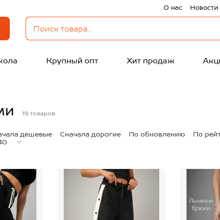
О нас
Новости
кола
Крупный опт
Хит продаж
Акц
ми
19
товаров
ачала дешевые
Сначала дорогие
По обновлению
По рей
40