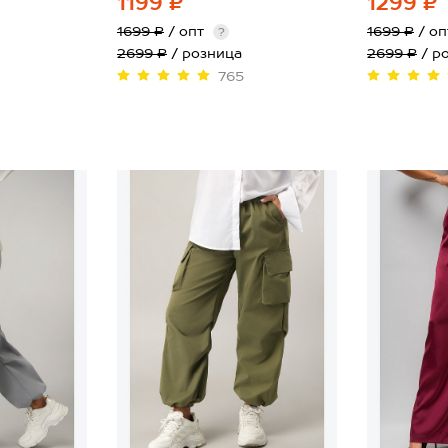
1199 ₽
1299 ₽
1699 ₽
/ опт
1699 ₽
/ о
?
2699 ₽
/ розница
2699 ₽
/ р
765
40
42
40
42