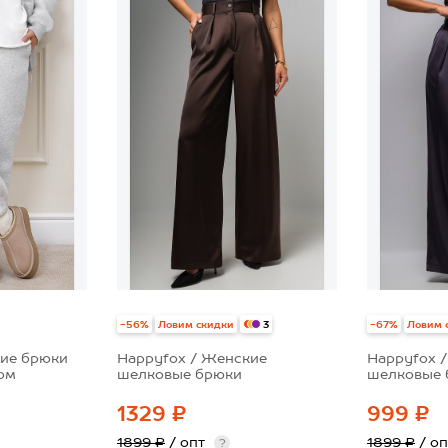
-56%
Ловим скидки
-67%
Ловим 
3
кие брюки
Happyfox / Женские
Happyfox 
сом
шелковые брюки
шелковые 
1329 ₽
999 ₽
1899 ₽
/ опт
1899 ₽
/ о
?