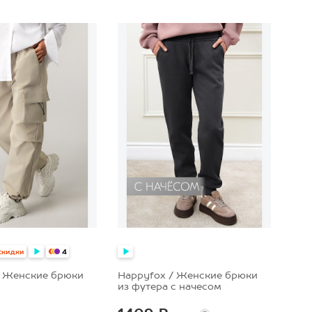
8
50
52
44
46
48
50
52
скидки
4
/ Женские брюки
Happyfox / Женские брюки
из футера с начесом