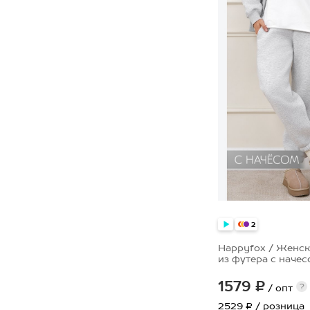
2
Happyfox / Женс
из футера с наче
1579 ₽
?
/ опт
2529 ₽
/ розница