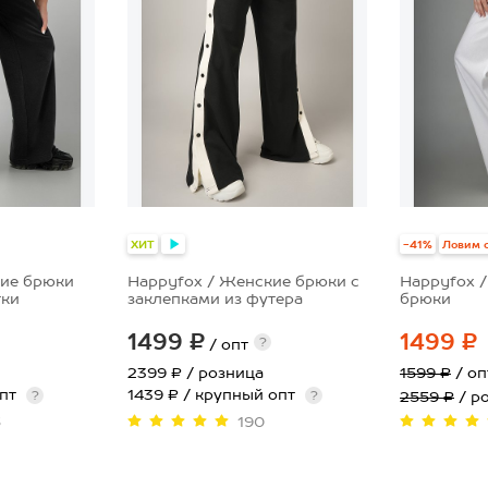
ХИТ
-41%
Ловим 
кие брюки
Happyfox / Женские брюки с
Happyfox 
тки
заклепками из футера
брюки
1499 ₽
1499 ₽
?
/ опт
2399 ₽
/ розница
1599 ₽
/ о
опт
1439 ₽ / крупный опт
?
?
2559 ₽
/ р
5
190