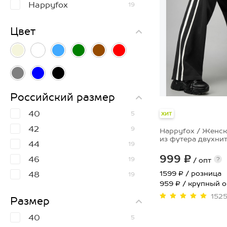
Happyfox
19
Цвет
Российский размер
40
5
ХИТ
42
9
Happyfox / Женс
из футера двухни
44
19
999 ₽
46
?
19
/ опт
1599 ₽
/ розница
48
19
959 ₽ / крупный 
50
19
152
Размер
52
14
40
5
54
10