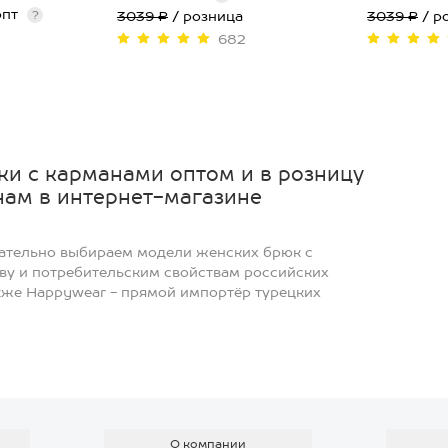
опт
?
3039 ₽
/ розница
3039 ₽
/ р
682
50
46
и с карманами оптом и в розницу
нам в интернет-магазине
щательно выбираем модели женских брюк с
ву и потребительским свойствам российских
кже Happywear - прямой импортёр турецких
ателей
ров в каталоге интернет-магазина есть отзывы
зывы не модерируются - так мы получаем
ачестве продукции наших поставщиков.
О компании