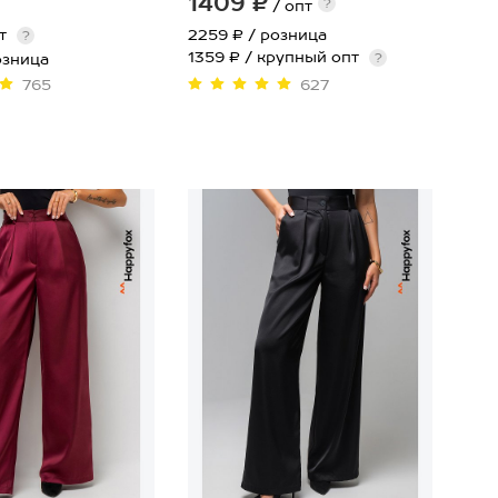
1409 ₽
?
/ опт
пт
2259 ₽
/ розница
?
1359 ₽ / крупный опт
озница
?
765
627
48
54