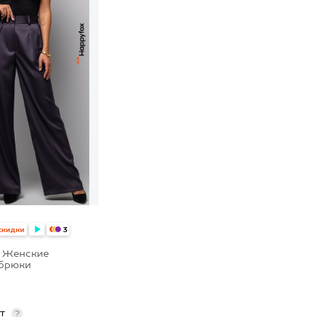
скидки
3
/ Женские
брюки
пт
?