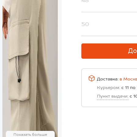
48
50
До
Доставка:
в
Моск
Курьером:
с 11 по
Пункт выдачи:
с 1
Показать больше