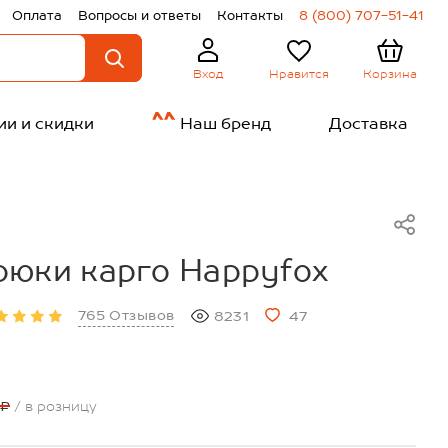
Оплата
Вопросы и ответы
Контакты
8 (800) 707-51-41
Нравится
Корзина
Вход
ии и скидки
Наш бренд
Доставка
рюки карго Happyfox
765 Отзывов
8231
47
 ₽
/ в розницу