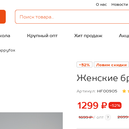
О нас
Новости
кола
Крупный опт
Хит продаж
Акц
appyfox
-52%
Ловим скидки
Женские б
Артикул:
HF00905
1299 ₽
-52%
2699
1699 ₽
/ опт
?