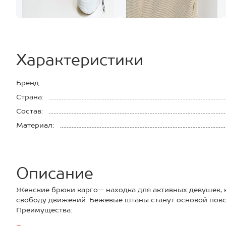
Характеристики
Бренд
Страна:
Состав:
Материал:
Описание
Женские брюки карго— находка для активных девушек, 
свободу движений. Бежевые штаны станут основой повс
Преимущества:
– плотная ткань габардин с непродуваемым эффектом за