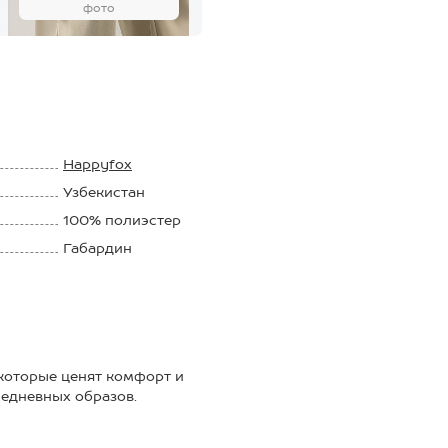
фото
Happyfox
Узбекистан
100% полиэстер
Габардин
которые ценят комфорт и
едневных образов.
щитит от ветра и влаги;