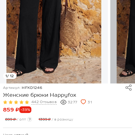
1
/ 12
Артикул:
HFKD1246
Женские брюки Happyfox
442 Отзывов
3277
31
859 ₽
-39%
899 ₽
/ опт
?
1399 ₽
/ в розницу