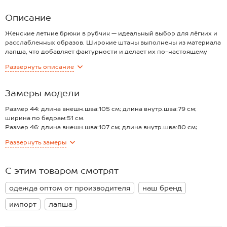
Описание
Женские летние брюки в рубчик — идеальный выбор для лёгких и
расслабленных образов. Широкие штаны выполнены из материала
лапша, что добавляет фактурности и делает их по-настоящему
стильной находкой. Прямые линии и удобная посадка на резинке
Развернуть
описание
подчёркивают силуэт и дарят комфорт на весь день.
Преимущества:
— однотонные свободные брюки — максимум комфорта в жаркую
Замеры модели
погоду;
— ткань лапша — мягкая, эластичная и приятная к телу;
Размер 44: длина внешн.шва:105 см; длина внутр.шва:79 см;
— пояс на эластичной резинке — не сковывает движения и
ширина по бедрам:51 см.
обеспечивает безупречную посадку;
Размер 46: длина внешн.шва:107 см; длина внутр.шва:80 см;
— черные брюки подойдут на каждый день;
ширина по бедрам:52 см.
Развернуть
замеры
— хлопок с добавлением полиэстера и эластана — дышащий и
Размер 48: длина внешн.шва:107 см; длина внутр.шва:80 см;
приятный материал для лета;
ширина по бедрам:54 см.
— прямые штаны визуально вытягивают силуэт и добавляют
Размер 50: длина внешн.шва:107 см; длина внутр.шва:80 см;
С этим товаром смотрят
лёгкость образу.
ширина по бедрам:55 см.
Легкие брюки для девушек и женщин — стильная база на лето для
Размер 52: длина внешн.шва:108 см; длина внутр.шва:81 см;
одежда оптом от производителя
наш бренд
повседневных прогулок, отдыха и комфортного
ширина по бедрам:56 см.
времяпрепровождения. Хлопковые штаны подойдут для поездок,
*замеры выборочные, могут незначительно отличаться.
импорт
лапша
встреч с друзьями и активного отдыха на природе.