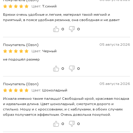
Покупатель (Ozon)
Цвет:
Т.синий
Брюки очень удобные и легкие, материал такой мягкий и
приятный, в поясе удобная резинка, она свободная и не давит
0
0
05 августа 2026
Покупатель (Ozon)
Цвет:
Черный
не подошёл размер
0
0
05 августа 2026
Покупатель (Ozon)
Цвет:
Шоколадный
Искала именно такие палаццо! Свободный крой, красивая посадка
и идеальная длина. Цвет шоколадный, смотрится дорого и
стильно. Ношу и с кроссовками, и с каблуками, в обоих случаях
образ получается эффектным. Очень довольна покупкой.
0
0