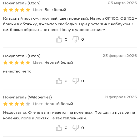
05 марта 2026
Покупатель (Ozon)
Цвет:
Беж.белый
Классный костюм, плотный, цвет красивый. На мои ОГ 100, ОБ 102 -
брюки в обтяжку, джемпер свободно. При росте 164 с каблуком 3
см. брюки обрезать не надо. Ношу с удовольствием.
0
0
25 февраля 2026
Покупатель (Ozon)
Цвет:
Черный.белый
качество не то
0
0
11 февраля 2026
Покупатель (Wildberries)
Цвет:
Черный.белый
Недостатки: Очень вытягивается на коленках. Пол дня и пузыри на
коленях, попе и локтях... а так тепленький.
0
0