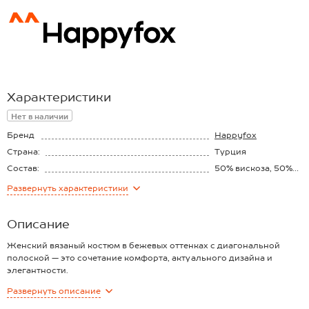
Характеристики
Нет в наличии
Бренд
Happyfox
Страна:
Турция
Состав:
50% вискоза, 50%
акрил
Материал:
Вязаный трикотаж
Развернуть
характеристики
Описание
Женский вязаный костюм в бежевых оттенках с диагональной
полоской — это сочетание комфорта, актуального дизайна и
элегантности.
Преимущества:
Развернуть
описание
— мягкий трикотаж с вискозой и нейлоном — приятный к телу,
сдержанный блеск и комфорт;