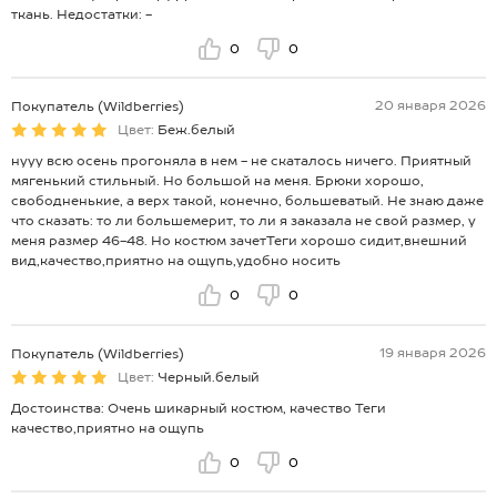
ткань. Недостатки: -
0
0
20 января 2026
Покупатель (Wildberries)
Цвет:
Беж.белый
нууу всю осень прогоняла в нем - не скаталось ничего. Приятный
мягенький стильный. Но большой на меня. Брюки хорошо,
свободненькие, а верх такой, конечно, большеватый. Не знаю даже
что сказать: то ли большемерит, то ли я заказала не свой размер, у
меня размер 46-48. Но костюм зачетТеги хорошо сидит,внешний
вид,качество,приятно на ощупь,удобно носить
0
0
19 января 2026
Покупатель (Wildberries)
Цвет:
Черный.белый
Достоинства: Очень шикарный костюм, качество Теги
качество,приятно на ощупь
0
0