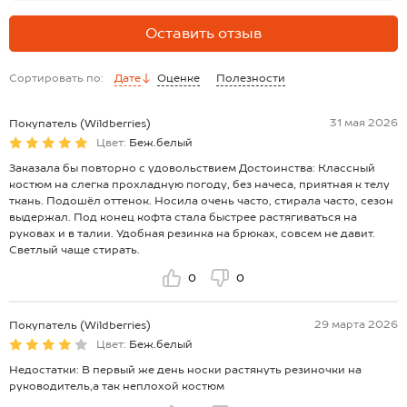
Оставить отзыв
Сортировать по:
Дате
Оценке
Полезности
31 мая 2026
Покупатель (Wildberries)
Цвет:
Беж.белый
Заказала бы повторно с удовольствием Достоинства: Классный
костюм на слегка прохладную погоду, без начеса, приятная к телу
ткань. Подошёл оттенок. Носила очень часто, стирала часто, сезон
выдержал. Под конец кофта стала быстрее растягиваться на
руковах и в талии. Удобная резинка на брюках, совсем не давит.
Светлый чаще стирать.
0
0
29 марта 2026
Покупатель (Wildberries)
Цвет:
Беж.белый
Недостатки: В первый же день носки растянуть резиночки на
руководитель,а так неплохой костюм