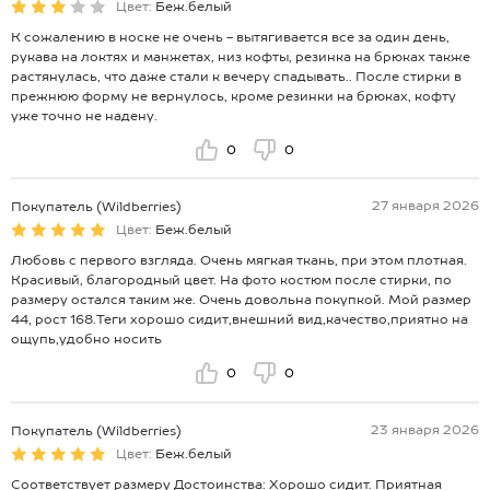
Цвет:
Беж.белый
К сожалению в носке не очень - вытягивается все за один день,
рукава на локтях и манжетах, низ кофты, резинка на брюках также
растянулась, что даже стали к вечеру спадывать.. После стирки в
прежнюю форму не вернулось, кроме резинки на брюках, кофту
уже точно не надену.
0
0
27 января 2026
Покупатель (Wildberries)
Цвет:
Беж.белый
Любовь с первого взгляда. Очень мягкая ткань, при этом плотная.
Красивый, благородный цвет. На фото костюм после стирки, по
размеру остался таким же. Очень довольна покупкой. Мой размер
44, рост 168.Теги хорошо сидит,внешний вид,качество,приятно на
ощупь,удобно носить
0
0
23 января 2026
Покупатель (Wildberries)
Цвет:
Беж.белый
Соответствует размеру Достоинства: Хорошо сидит. Приятная