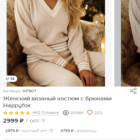
1
/ 14
Артикул:
HF907
Женский вязаный костюм с брюками
Happyfox
442 Отзывов
23589
222
2999 ₽
/ опт
?
2879 ₽
/ крупный опт
?
4799 ₽
/ в розницу