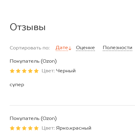
брюки: длина внеш.шва:102 см; длина внутр.шва:76 см; ш
Размер 54: худи: длина:65 см; ширина:57 см; длина рука
внутренняя:52 см.
брюки: длина внеш.шва:103 см; длина внутр.шва:77 см; ш
Отзывы
*замеры выборочные, могут незначительно отличаться.
Дате
Оценке
Полезности
Сортировать по:
Покупатель (Ozon)
Цвет:
Черный
супер
Покупатель (Ozon)
Цвет:
Ярко.красный