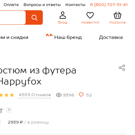
Оплата
Вопросы и ответы
Контакты
8 (800) 707-51-41
Нравится
Корзина
Вход
ии и скидки
Наш бренд
Доставка
стюм из футера
Happyfox
4539 Отзывов
9396
52
т
?
2939 ₽
/ в розницу