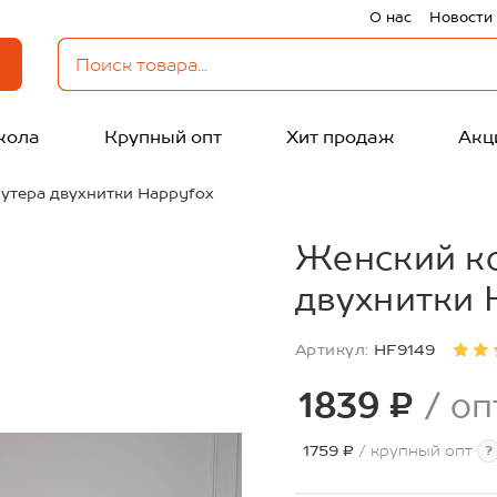
О нас
Новости
кола
Крупный опт
Хит продаж
Акц
утера двухнитки Happyfox
Женский ко
двухнитки 
Артикул:
HF9149
1839 ₽
/ оп
1759 ₽
/ крупный опт
?