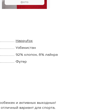
фото
Happyfox
Узбекистан
92% хлопок, 8% лайкра
Футер
230 г/м2
робежек и активных выходных!
тличный вариант для спорта,