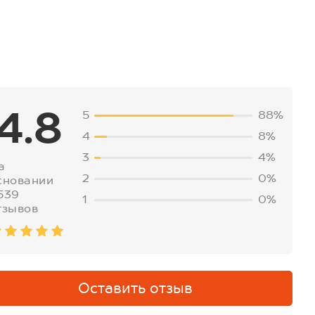
4.8
5
88%
4
8%
3
4%
а
2
0%
сновании
539
1
0%
тзывов
Оставить отзыв