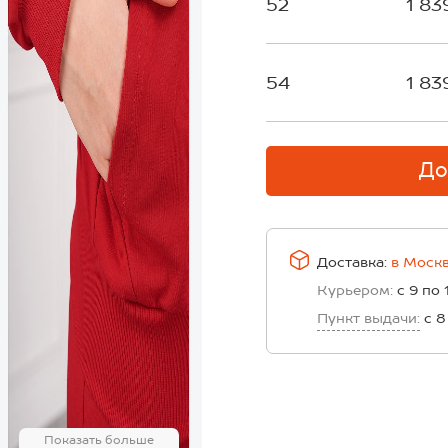
52
1 83
54
1 83
До
Доставка:
в
Моск
Курьером:
с 9 по 
Пункт выдачи:
с 8
Показать больше