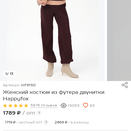
1
/ 13
Артикул:
HF9150
Женский костюм из футера двунитки
Happyfox
3878 Отзывов
15035
65
1789 ₽
/ опт
?
1719 ₽
/ крупный опт
?
2869 ₽
/ в розницу