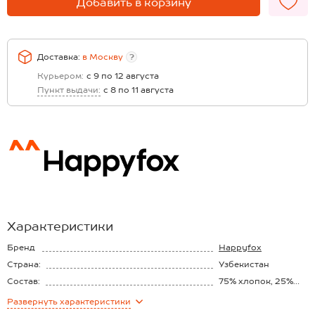
Добавить в корзину
Доставка:
в
Москву
?
Курьером:
с 9 по 12 августа
Пункт выдачи:
с 8 по 11 августа
Характеристики
Бренд
Happyfox
Страна:
Узбекистан
Состав:
75% хлопок, 25%
полиэстер
Материал:
Футер двунитка
Развернуть
характеристики