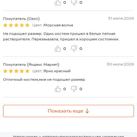
0
0
31 июля 2026
Покупатель (Ozon)
Цвет:
Морская.волна
Не подошел размер. Один костюм пришел в белых пятная
растворителя. Перезаказала, пришел в хорошем состоянии.
0
0
30 июля 2026
Покупатель (Яндекс Маркет)
Цвет:
Ярко.красный
Отличный костюм,мне не подошел размер.
0
0
Показать еще
Happywear - оптово-производственная компания