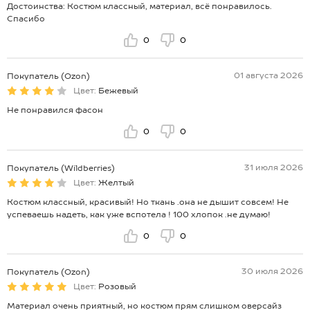
Достоинства: Костюм классный, материал, всё понравилось.
Спасибо
0
0
01 августа 2026
Покупатель (Ozon)
Цвет:
Бежевый
Не понравился фасон
0
0
31 июля 2026
Покупатель (Wildberries)
Цвет:
Желтый
Костюм классный, красивый! Но ткань .она не дышит совсем! Не
успеваешь надеть, как уже вспотела ! 100 хлопок .не думаю!
0
0
30 июля 2026
Покупатель (Ozon)
Цвет:
Розовый
Материал очень приятный, но костюм прям слишком оверсайз