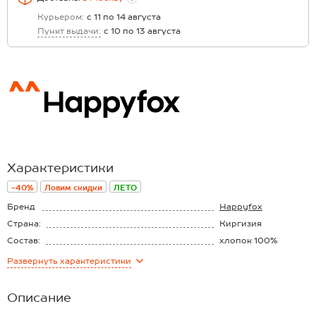
Курьером:
с 11 по 14 августа
Пункт выдачи:
с 10 по 13 августа
Характеристики
-40%
Ловим скидки
ЛЕТО
Бренд
Happyfox
Страна:
Киргизия
Состав:
хлопок 100%
Материал:
Рубашечная ткань
Развернуть
характеристики
Описание