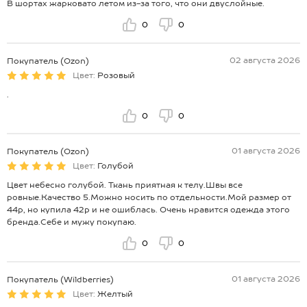
В шортах жарковато летом из-за того, что они двуслойные.
0
0
02 августа 2026
Покупатель (Ozon)
Цвет:
Розовый
.
0
0
01 августа 2026
Покупатель (Ozon)
Цвет:
Голубой
Цвет небесно голубой. Ткань приятная к телу.Швы все
ровные.Качество 5.Можно носить по отдельности.Мой размер от
44р, но купила 42р и не ошиблась. Очень нравится одежда этого
бренда.Себе и мужу покупаю.
0
0
01 августа 2026
Покупатель (Wildberries)
Цвет:
Желтый