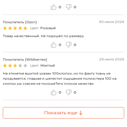
0
0
30 июля 2026
Покупатель (Ozon)
Цвет:
Розовый
Товар качественный. Не подошёл по размеру
0
0
29 июля 2026
Покупатель (Wildberries)
Цвет:
Желтый
На этикетке вшитой указан 100хлопок, но по факту ткань не
продувается, гладкая и шелестит ощущение полиэстера 100 на
хлопок уж совсем не похожеТеги плохое качество
0
0
Показать еще