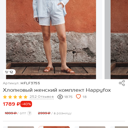
1
/ 12
Артикул:
HFLF3755
Хлопковый женский комплект Happyfox
252 Отзывов
1875
18
1789 ₽
-40%
1899 ₽
/ опт
?
2999 ₽
/ в розницу