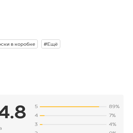
оски в коробке
#Ещё
4.8
5
89%
4
7%
3
4%
а