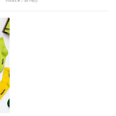
119.83 ₽
/ за пару