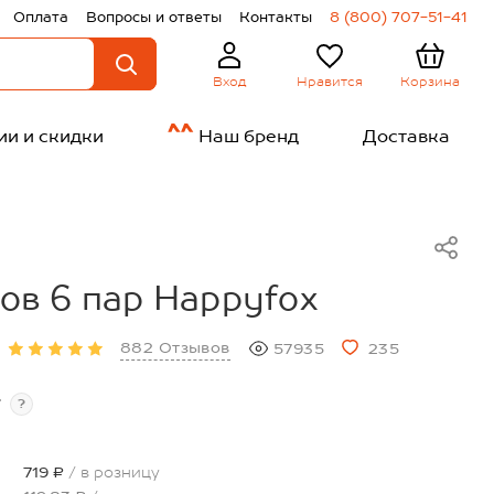
Оплата
Вопросы и ответы
Контакты
8 (800) 707-51-41
Нравится
Корзина
Вход
ии и скидки
Наш бренд
Доставка
ов 6 пар Happyfox
882 Отзывов
57935
235
т
?
719 ₽
/ в розницу