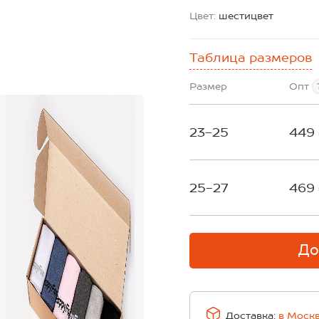
Цвет:
шестицвет
Таблица размеров
Размер
Опт
23-25
449
25-27
469
До
Доставка:
в
Моск