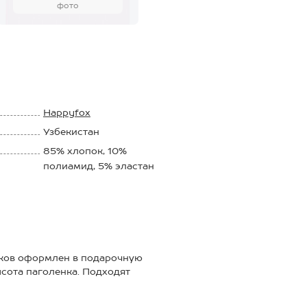
фото
Happyfox
Узбекистан
85% хлопок, 10%
полиамид, 5% эластан
сков оформлен в подарочную
высота паголенка. Подходят
ет воздух и делает носки