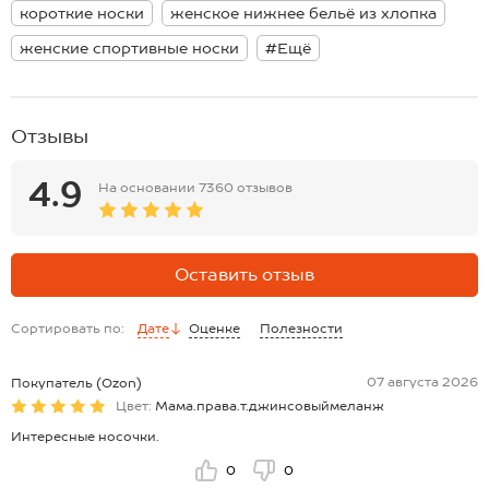
Высокие носки для женщин отлично облегают ступни. Синие
короткие носки
женское нижнее бельё из хлопка
носочки с удобной резинкой не сползают и не перекручиваются на
ногах.
женские спортивные носки
#Ещё
Независимо от того, где вы находитесь или что делаете, хлопковые
носки станут отличным способом для поднятия настроения.
Создавайте разные сочетания и готовьтесь стать иконой стиля.
Отзывы
4.9
На основании
7360 отзывов
Оставить отзыв
Сортировать по:
Дате
Оценке
Полезности
07 августа 2026
Покупатель (Ozon)
Цвет:
Мама.права.т.джинсовыймеланж
Интересные носочки.
0
0