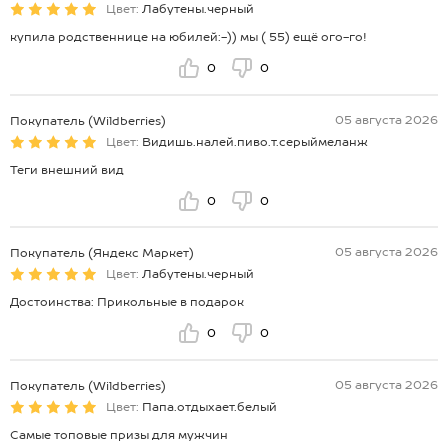
Цвет:
Лабутены.черный
купила родственнице на юбилей:-)) мы ( 55) ещё ого-го!
0
0
05 августа 2026
Покупатель (Wildberries)
Цвет:
Видишь.налей.пиво.т.серыймеланж
Теги внешний вид
0
0
05 августа 2026
Покупатель (Яндекс Маркет)
Цвет:
Лабутены.черный
Достоинства: Прикольные в подарок
0
0
05 августа 2026
Покупатель (Wildberries)
Цвет:
Папа.отдыхает.белый
Самые топовые призы для мужчин