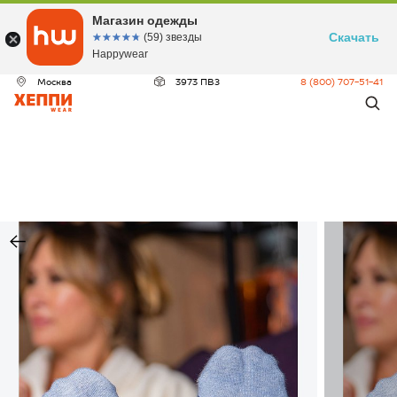
Магазин одежды
Скачать
☆☆☆☆☆
★★★★★
(59) звезды
Happywear
Москва
3973 ПВЗ
8 (800) 707-51-41
ДЕО