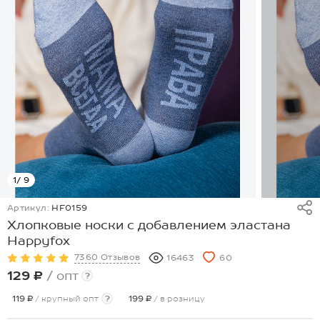
1
/ 9
Артикул:
HF0159
Хлопковые носки с добавлением эластана
Happyfox
7360 Отзывов
16463
60
129 ₽
/ опт
?
119 ₽
/ крупный опт
?
199 ₽
/ в розницу