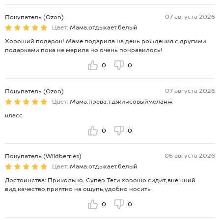
07 августа 2026
Покупатель (Ozon)
Цвет:
Мама.отдыхает.белый
Хороший подарок! Маме подарила на день рождения с другими
подарками пока не мерила но очень понравилось!
0
0
07 августа 2026
Покупатель (Ozon)
Цвет:
Мама.права.т.джинсовыймеланж
класс
0
0
06 августа 2026
Покупатель (Wildberries)
Цвет:
Мама.отдыхает.белый
Достоинства: Прикольно. Супер.Теги хорошо сидит,внешний
вид,качество,приятно на ощупь,удобно носить
0
0