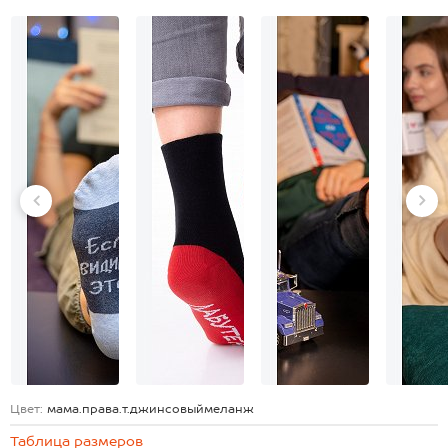
Цвет:
мама.права.т.джинсовыймеланж
Таблица размеров