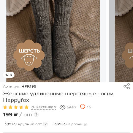
1
/ 9
Артикул:
HFR195
Женские удлиненные шерстяные носки
Happyfox
703 Отзывов
5462
15
199 ₽
/ опт
?
189 ₽
/ крупный опт
?
339 ₽
/ в розницу