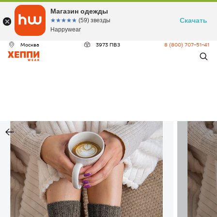
Магазин одежды
Скачать
☆☆☆☆☆
★★★★★
(59) звезды
Happywear
Москва
3973 ПВЗ
8 (800) 707-51-41
ДЕО