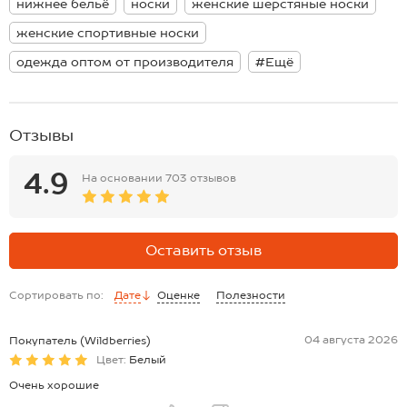
нижнее бельё
носки
женские шерстяные носки
Домашние носочки нежно облегают ноги и не сползают при
активных движениях благодаря плотной вязаной резинке. Вязаные
женские спортивные носки
носки оценят те, кто любит проводить время на свежем воздухе,
подойдут женщинам и девочкам-подросткам. Термоноски
одежда оптом от производителя
#Ещё
подходят для дома и зимних видов спорта.
Шерстяные носки станут приятным дополнением к подарку на
Новый год или Рождество!
Отзывы
4.9
На основании
703 отзывов
Оставить отзыв
Сортировать по:
Дате
Оценке
Полезности
04 августа 2026
Покупатель (Wildberries)
Цвет:
Белый
Очень хорошие