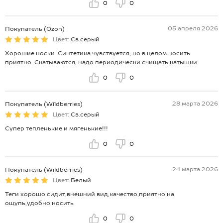
0
0
05 апреля 2026
Покупатель (Ozon)
Цвет:
Св.серый
Хорошие носки. Синтетика чувствуется, но в целом носить
приятно. Скатываются, надо периодически счищать катышки
0
0
28 марта 2026
Покупатель (Wildberries)
Цвет:
Св.серый
Супер тепленькие и мягенькие!!!
0
0
24 марта 2026
Покупатель (Wildberries)
Цвет:
Белый
Теги хорошо сидит,внешний вид,качество,приятно на
ощупь,удобно носить
0
0