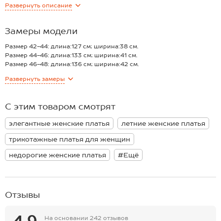
Развернуть
описание
элегантный летний образ. Женское платье струится при
движении, придавая ощущение лёгкости и особого шарма.
Преимущества:
Замеры модели
— мягкость и комфорт благодаря трикотажному полотну из
вискозы и акрила;
Размер 42-44: длина:127 см; ширина:38 см.
— отличная воздухопроницаемость вязаного трикотажа;
Размер 44-46: длина:133 см; ширина:41 см.
— безупречная, подчёркивающая фигуру посадка;
Размер 46-48: длина:136 см; ширина:42 см.
— универсальный базовый бежевый цвет.
Размер 48-50: длина:139 см; ширина:44 см.
Развернуть
замеры
Нарядное однотонное платье — идеальный выбор для женщин,
*замеры выборочные, могут незначительно отличаться.
стремящихся подчеркнуть свою женственность, будь то
праздничное мероприятие, романтическое свидание или
С этим товаром смотрят
повседневный выход летом.
элегантные женские платья
летние женские платья
трикотажные платья для женщин
недорогие женские платья
#Ещё
Отзывы
4.9
На основании
242 отзывов