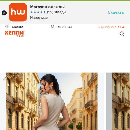
Магазин одежды
Скачать
☆☆☆☆☆
★★★★★
(59) звезды
Happywear
Москва
3971 ПВЗ
8 (800) 707-51-41
ДЕО