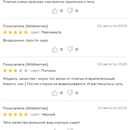
Платья очень красиво смотрится, приятное к телу
0
0
02 августа 2026
Покупатель (Wildberries)
Цвет:
Перламутр
Воздушное, просто чудо.
0
0
02 августа 2026
Покупатель (Wildberries)
Цвет:
Полынь
Модель, качество- норм. Но запах от платья отвратительный.
Какого -на..) После стирки не выветривается. И растянулось чуть.
0
0
01 августа 2026
Покупатель (Wildberries)
Цвет:
Черный
Теги качество,внешний вид,хорошо сидит