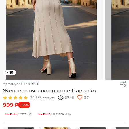
1
/ 15
Артикул:
HF140114
Женское вязаное платье Happyfox
242 Отзывов
9748
37
999 ₽
-63%
1699 ₽
/ опт
?
2719 ₽
/ в розницу