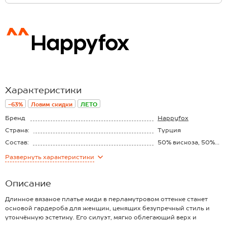
Характеристики
-63%
Ловим скидки
ЛЕТО
Бренд
Happyfox
Страна:
Турция
Состав:
50% вискоза, 50%
акрил
Материал:
Вязаный трикотаж
Развернуть
характеристики
Описание
Длинное вязаное платье миди в перламутровом оттенке станет
основой гардероба для женщин, ценящих безупречный стиль и
утончённую эстетику. Его силуэт, мягко облегающий верх и
расклешённый к низу за счёт изящных складок, создаёт