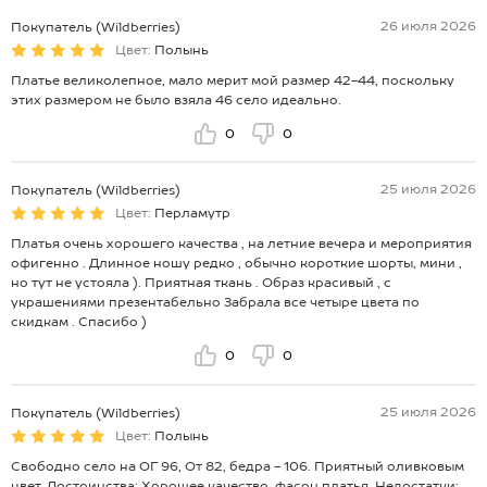
26 июля 2026
Покупатель (Wildberries)
Цвет:
Полынь
Платье великолепное, мало мерит мой размер 42-44, поскольку
этих размером не было взяла 46 село идеально.
0
0
25 июля 2026
Покупатель (Wildberries)
Цвет:
Перламутр
Платья очень хорошего качества , на летние вечера и мероприятия
офигенно . Длинное ношу редко , обычно короткие шорты, мини ,
но тут не устояла ). Приятная ткань . Образ красивый , с
украшениями презентабельно Забрала все четыре цвета по
скидкам . Спасибо )
0
0
25 июля 2026
Покупатель (Wildberries)
Цвет:
Полынь
Свободно село на ОГ 96, От 82, бедра - 106. Приятный оливковым
цвет. Достоинства: Хорошее качество, фасон платья. Недостатки: