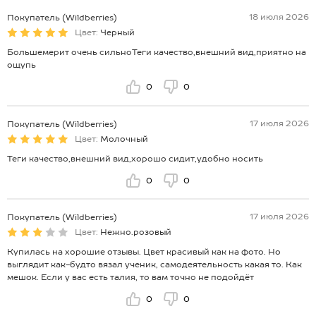
18 июля 2026
Покупатель (Wildberries)
Цвет:
Черный
Большемерит очень сильноТеги качество,внешний вид,приятно на
ощупь
0
0
17 июля 2026
Покупатель (Wildberries)
Цвет:
Молочный
Теги качество,внешний вид,хорошо сидит,удобно носить
0
0
17 июля 2026
Покупатель (Wildberries)
Цвет:
Нежно.розовый
Купилась на хорошие отзывы. Цвет красивый как на фото. Но
выглядит как-будто вязал ученик, самодеятельность какая то. Как
мешок. Если у вас есть талия, то вам точно не подойдёт
0
0