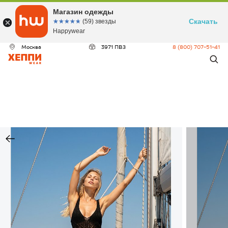
Магазин одежды
Скачать
☆☆☆☆☆
★★★★★
(59) звезды
Happywear
Москва
3971 ПВЗ
8 (800) 707-51-41
ДЕО