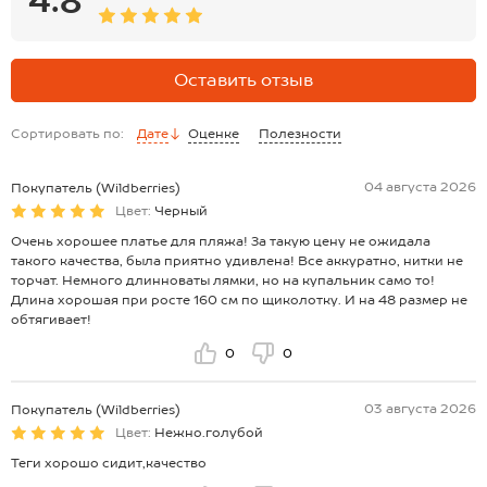
Оставить отзыв
Сортировать по:
Дате
Оценке
Полезности
04 августа 2026
Покупатель (Wildberries)
Цвет:
Черный
Очень хорошее платье для пляжа! За такую цену не ожидала
такого качества, была приятно удивлена! Все аккуратно, нитки не
торчат. Немного длинноваты лямки, но на купальник само то!
Длина хорошая при росте 160 см по щиколотку. И на 48 размер не
обтягивает!
0
0
03 августа 2026
Покупатель (Wildberries)
Цвет:
Нежно.голубой
Теги хорошо сидит,качество