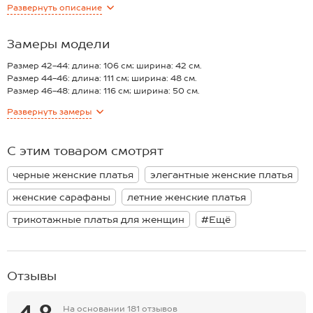
Развернуть
описание
Женская туника выполнена из вязаного трикотажа, в состав
которого входит вискоза и акрил. Вискоза придаёт ткани мягкость
и дышащие свойства, тогда как акрил дарит прочность и
Замеры модели
устойчивость к износу.
Прямой крой и длина миди делают черный сарафан стильным и
Размер 42-44: длина: 106 см; ширина: 42 см.
элегантным, а V-вырез спереди и сзади привносят в образ
Размер 44-46: длина: 111 см; ширина: 48 см.
динамичность и привлекательность. Открытая спинка создает
Размер 46-48: длина: 116 см; ширина: 50 см.
идеальный внешний вид для пляжа.
Размер 49-50: длина: 119 см; ширина: 52 см.
Развернуть
замеры
Длинное летнее платье в стиле бохо прекрасно подходит для
*замеры выборочные, могут незначительно отличаться.
женщин, которые хотят выглядеть стильно и чувствовать себя
комфортно в течение всего лета. Оно станет идеальным выбором
С этим товаром смотрят
для отдыха у моря.
черные женские платья
элегантные женские платья
женские сарафаны
летние женские платья
трикотажные платья для женщин
#Ещё
Отзывы
4.8
На основании
181 отзывов