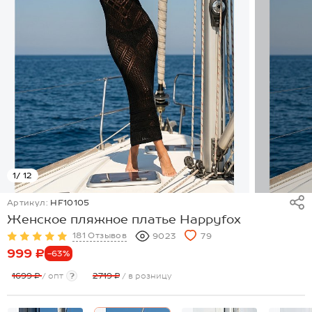
1
/ 12
Артикул:
HF10105
Женское пляжное платье Happyfox
181 Отзывов
9023
79
999 ₽
-63%
1699 ₽
/ опт
?
2719 ₽
/ в розницу