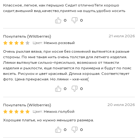
Классное, легкое, как перышко Сидит отличноТеги хорошо
сидит,внешний вид,качество,приятно на ощупь,удобно носить
0
0
21 июля 2026
Покупатель (Wildberries)
Цвет:
Нежно.розовый
Очень рыхлая вязка, при носке без сомнений вытянется в разные
стороны. По мне такая нить очень толстая для летнего изделия.
Лямки вытянутые сильно-пресильно, возможно от тяжести
изделия и рыхлости, еще покатается по примерка и будут по пояс
висеть. Рисунок и цвет красивый. Длина хорошая. Соответствует
фото. Цена прекрасная. Но лямки - кхе-кхе(
0
0
20 июля 2026
Покупатель (Wildberries)
Цвет:
Нежно.голубой
Хорошее платье, но нужно меньшего размера.
0
0