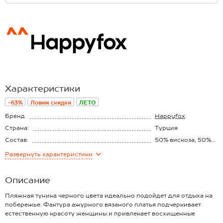
Характеристики
-63%
Ловим скидки
ЛЕТО
Бренд
Happyfox
Страна:
Турция
Состав:
50% вискоза, 50%
акрил
Материал:
Вязаный трикотаж
Развернуть
характеристики
Описание
Пляжная туника черного цвета идеально подойдет для отдыха на
побережье. Фактура ажурного вязаного платья подчеркивает
естественную красоту женщины и привлекает восхищенные
взгляды.