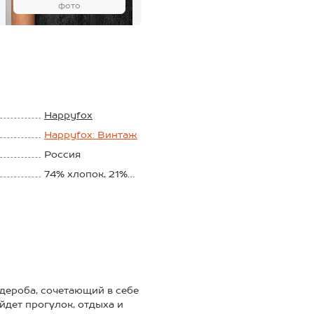
фото
Happyfox
Happyfox: Винтаж
Россия
74% хлопок, 21%
полиэстер, 5% лайкра
Футер двунитка
240 г/м2
дероба, сочетающий в себе
дет прогулок, отдыха и