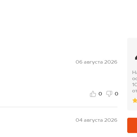
06 августа 2026
Н
о
1
о
0
0
04 августа 2026