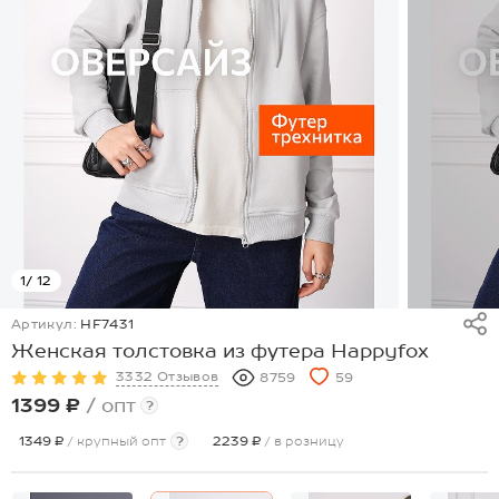
1
/ 12
Артикул:
HF7431
Женская толстовка из футера Happyfox
3332 Отзывов
8759
59
1399 ₽
/ опт
?
1349 ₽
/ крупный опт
?
2239 ₽
/ в розницу