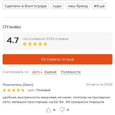
см; длина рукава внутренняя:55 см.
Размер 52: длина:68 см; ширина:68 см; длина рукава внешняя:84
Сделано в Волгограде
худи
наш бренд
#Ещё
см; длина рукава внутренняя:57 см
*замеры выборочные, могут незначительно отличаться.
Отзывы
4.7
На основании
3332 отзывов
Оставить отзыв
Сортировать по:
Дате
Оценке
Полезности
04 августа 2026
Покупатель (Ozon)
Цвет:
Розовый
удобная, внутренность махровая, не начес, поэтому на прхладное
лето, капюшон просторный, на 52-54 , 50 прекрасно подошла
0
0