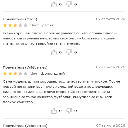
0
0
07 августа 2026
Покупатель (Ozon)
Цвет:
Графит
ткань хорошая, плохо в пройме рукавов сшито: справа сикось-
накось, сами рукава некрасиво смотрятся - болтается лишняя
ткань, потому что выкройка такая нелепая.
0
0
07 августа 2026
Покупатель (Wildberries)
Цвет:
Шоколадный
Сама модель, длина хорошая, но... качество ткани плохое. После
первой же стирки вручную в холодной воде и последующих,
сильно покосило швы с двух сторон. Соответственно, цена
завышена за такое качество футболки, выкупила за 800 Теги
плохое качество
0
0
07 августа 2026
Покупатель (Wildberries)