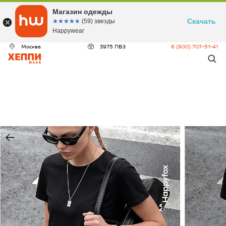
Магазин одежды
Скачать
☆☆☆☆☆
★★★★★
(59) звезды
Happywear
Москва
3975 ПВЗ
8 (800) 707-51-41
ДЕО