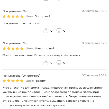
07 августа 2026
Покупатель (Ozon)
Цвет:
Бордовый
Выкупила другого цвета
0
0
07 августа 2026
Покупатель (Ozon)
Цвет:
Ментоловый
Футболка классная! Возврат - не подошёл размер
0
0
07 августа 2026
Покупатель (Wildberries)
Цвет:
Графит
Моё спасение для дома и сада. Недорогая, прикрывающая спину,
как бы вы не наклонялись, но с разрезами по бокам, чтобы при
приседании или наклоне не было казусов. Выдержала уже пять
стирок, ткань приятная к телу, дышащая. Заказала такую же
вторую, подумываю над заказом третьей.