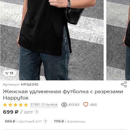
1
/ 13
Артикул:
HFG2010
Женская удлиненная футболка с разрезами
Happyfox
51961 Отзывов
81365
485
699 ₽
/ опт
?
669 ₽
/ крупный опт
?
1119 ₽
/ в розницу