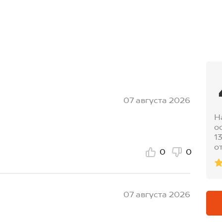
07 августа 2026
Н
о
1
о
0
0
07 августа 2026