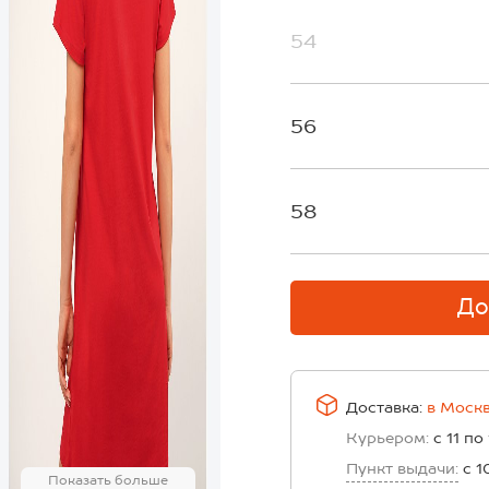
54
56
58
До
Доставка:
в
Моск
Курьером:
с 11 по
Пункт выдачи:
с 1
Показать больше