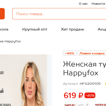
О нас
Новости
кола
Крупный опт
Хит продаж
Акц
ка Happyfox
-40%
Ловим скидки
Женская ту
Happyfox
Артикул:
HFG200105
619 ₽
-40%
1039 
649 ₽
/ опт
?