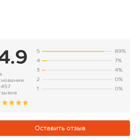
4.9
5
89%
4
7%
3
4%
а
2
0%
сновании
3457
1
0%
тзывов
Оставить отзыв