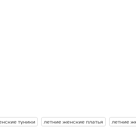
мягкого и дышащего (плотность
тивой домашней ночнушке.
тье для женщин, которое
дка и хлопковый трикотаж
нские туники
летние женские платья
летние ж