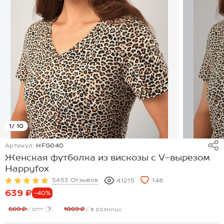
1
/ 10
Артикул:
HFG040
Женская футболка из вискозы с V-вырезом
Happyfox
5453 Отзывов
41215
148
639 ₽
-40%
669 ₽
/ опт
?
1069 ₽
/ в розницу