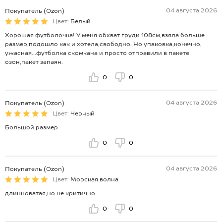
04 августа 2026
Покупатель (Ozon)
Цвет:
Белый
Хорошая футболочка! У меня обхват груди 108см,взяла больше
размер,подошло как и хотела,свободно. Но упаковка,конечно,
ужасная...футболка скомкана и просто отправили в пакете
озон,пакет запаян.
0
0
04 августа 2026
Покупатель (Ozon)
Цвет:
Черный
Большой размер
0
0
04 августа 2026
Покупатель (Ozon)
Цвет:
Морская.волна
длинноватая,но не критично
0
0