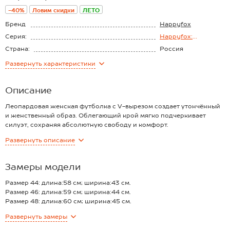
-40%
Ловим скидки
ЛЕТО
Бренд
Happyfox
Серия:
Happyfox:
Светлый.леопард
Страна:
Россия
Состав:
95% вискоза, 5%
Развернуть
характеристики
лайкра
Материал:
Вискоза
Плотность ткани:
205 г/м2
Описание
Леопардовая женская футболка с V-вырезом создает утончённый
и женственный образ. Облегающий крой мягко подчеркивает
силуэт, сохраняя абсолютную свободу и комфорт.
Преимущества:
Развернуть
описание
— нежный трикотаж вискоза придает мягкие тактильные
ощущения и приятную прохладу летом (плотность 205 г/м2);
— элегантный V-образный вырез зрительно удлиняет шею,
Замеры модели
добавляя образу изысканности;
— универсальная футболка с коротким рукавом идеальна как
Размер 44: длина:58 см; ширина:43 см.
навыпуск, так и в заправленном виде;
Размер 46: длина:59 см; ширина:44 см.
— футболка с рисунком леопард станет ярким акцентом в стиле
Размер 48: длина:60 см; ширина:45 см.
кэжуал;.
Размер 50: длина:62 см; ширина:48 см.
Развернуть
замеры
Трикотажная футболка из вискозы станет идеальной базой для
Размер 52: длина:64 см; ширина:53 см.
создания повседневных, офисных и романтичных летних образов,
Размер 54: длина:65 см; ширина:54 см.