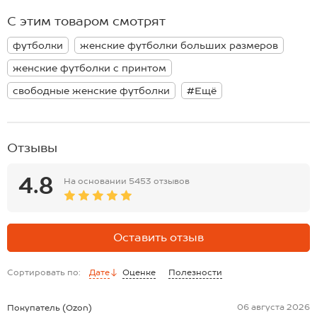
открывая простор для стильных экспериментов на каждый день.
Размер 56: длина:66 см; ширина:55 см.
С этим товаром смотрят
Размер 58: длина:70 см; ширина:56 см.
*замеры выборочные, могут незначительно отличаться.
футболки
женские футболки больших размеров
женские футболки с принтом
свободные женские футболки
#Ещё
Отзывы
4.8
На основании
5453 отзывов
Оставить отзыв
Сортировать по:
Дате
Оценке
Полезности
06 августа 2026
Покупатель (Ozon)