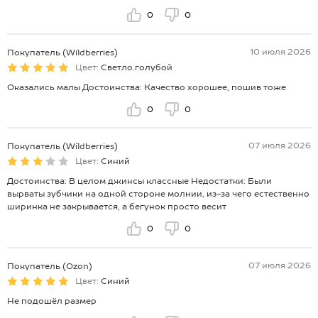
0
0
10 июля 2026
Покупатель (Wildberries)
Цвет:
Светло.голубой
Оказались малы Достоинства: Качество хорошее, пошив тоже
0
0
07 июля 2026
Покупатель (Wildberries)
Цвет:
Синий
Достоинства: В целом джинсы классные Недостатки: Были
вырваты зубчики на одной стороне молнии, из-за чего естественно
ширинка не закрывается, а бегунок просто весит
0
0
07 июля 2026
Покупатель (Ozon)
Цвет:
Синий
Не подошёл размер