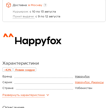
Доставка:
в
Москву
?
Курьером:
с 10 по 13 августа
Пункт выдачи:
с 9 по 12 августа
Характеристики
-42%
Ловим скидки
Бренд
Happyfox
Серия:
Happyfox: Джинсы
Страна:
Узбекистан
Состав:
98% хлопок, 2%
Развернуть
характеристики
лайкра
Материал:
Деним
Описание