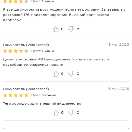
Цвет:
Синий
Я всегда смотрю на рост модели, если нет ростовки. Заказывала с
ростовкой 176, приходят короткие. Высокий рост, всегда
проблема.
0
0
18 мая 2026
Покупатель (Wildberries)
Цвет:
Синий
Джинсы короткие, 48 были длиннее. Хотела что бы были
посвободнее, оказались короче.
0
0
16 мая 2026
Покупатель (Wildberries)
Цвет:
Черный
Теги хорошо сидит,внешний вид,качество
0
0