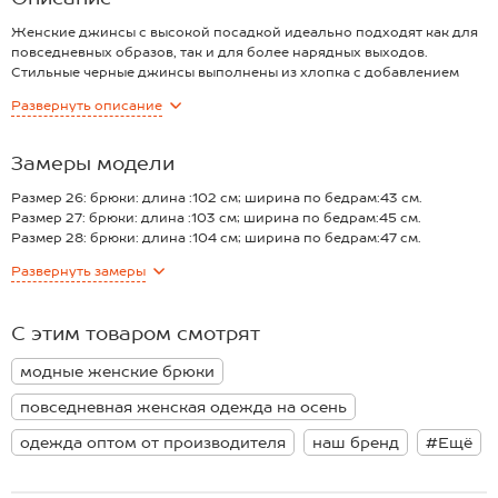
Женские джинсы с высокой посадкой идеально подходят как для
повседневных образов, так и для более нарядных выходов.
Стильные черные джинсы выполнены из хлопка с добавлением
лайкры, что обеспечивает отличную посадку. Благодаря такому
Развернуть
описание
составу, они не только приятны к телу, но и отлично держат
форму. Деним с лайкрой идеально тянется, носить их — одно
удовольствие!
Замеры модели
Свободный силуэт мом с завышенной талией плавно сужается
книзу, формируя идеальный баланс, а наличие карманов
Размер 26: брюки: длина :102 см; ширина по бедрам:43 см.
добавляет практичности и удобства. Однотонный цвет легко
Размер 27: брюки: длина :103 см; ширина по бедрам:45 см.
комбинируется с любым верхом.
Размер 28: брюки: длина :104 см; ширина по бедрам:47 см.
Джинсы станут прекрасным выбором для прогулок по городу или
Размер 29: брюки: длина :105 см; ширина по бедрам:48 см.
Развернуть
замеры
уютных встреч с друзьями. Хлопковые джинсы — прекрасный
Размер 30: брюки: длина :106 см; ширина по бедрам:50 см.
вариант на демисезонный период.
*замеры выборочные, могут незначительно отличаться.
Модель Анфиса, рост 170 см, параметры: 88-67-97 см. На ней
С этим товаром смотрят
размер 27.
модные женские брюки
повседневная женская одежда на осень
одежда оптом от производителя
наш бренд
#Ещё