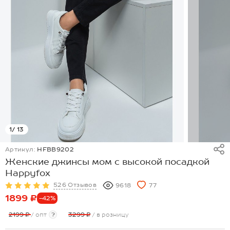
1
/ 13
Артикул:
HFBB9202
Женские джинсы мом с высокой посадкой
Happyfox
526 Отзывов
9618
77
1899 ₽
-42%
2199 ₽
/ опт
?
3299 ₽
/ в розницу