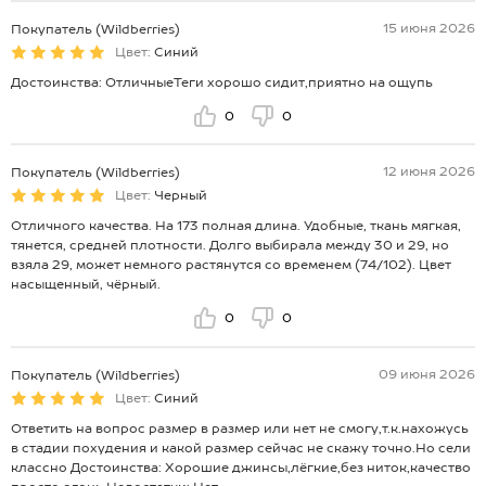
15 июня 2026
Покупатель (Wildberries)
Цвет:
Синий
Достоинства: ОтличныеТеги хорошо сидит,приятно на ощупь
0
0
12 июня 2026
Покупатель (Wildberries)
Цвет:
Черный
Отличного качества. На 173 полная длина. Удобные, ткань мягкая,
тянется, средней плотности. Долго выбирала между 30 и 29, но
взяла 29, может немного растянутся со временем (74/102). Цвет
насыщенный, чёрный.
0
0
09 июня 2026
Покупатель (Wildberries)
Цвет:
Синий
Ответить на вопрос размер в размер или нет не смогу,т.к.нахожусь
в стадии похудения и какой размер сейчас не скажу точно.Но сели
классно Достоинства: Хорошие джинсы,лёгкие,без ниток,качество